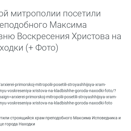
ой митрополии посетили
реподобного Максима
вню Воскресения Христова на
ходки (+ Фото)
arxierei-primorskoj-mitropolii-posetili-stroyashhijsya-xram-
yu-voskreseniya-xristova-na-kladbishhe-goroda-naxodki-foto/?
arxierei-primorskoj-mitropolii-posetili-stroyashhijsya-xram-
yu-voskreseniya-xristova-na-kladbishhe-goroda-naxodki-foto
тили строящийся храм преподобного Максима Исповедника и
ще города Находки