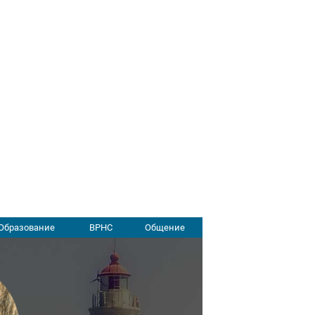
Образование
ВРНС
Общение