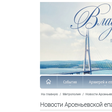
События
Архиерей и е
На главную
/
Митрополия
/
Новости Арсеньев
Новости Арсеньевской еп