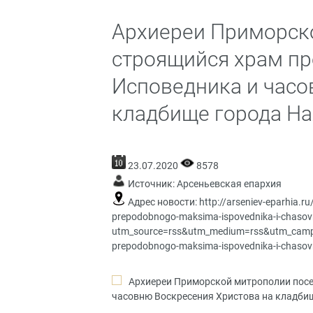
Архиереи Приморск
строящийся храм п
Исповедника и часо
кладбище города На
23.07.2020
8578
Источник:
Арсеньевская епархия
Адрес новости:
http://arseniev-eparhia.ru/
prepodobnogo-maksima-ispovednika-i-chasovn
utm_source=rss&utm_medium=rss&utm_campaign=
prepodobnogo-maksima-ispovednika-i-chasovn
Архиереи Приморской митрополии посе
часовню Воскресения Христова на кладби