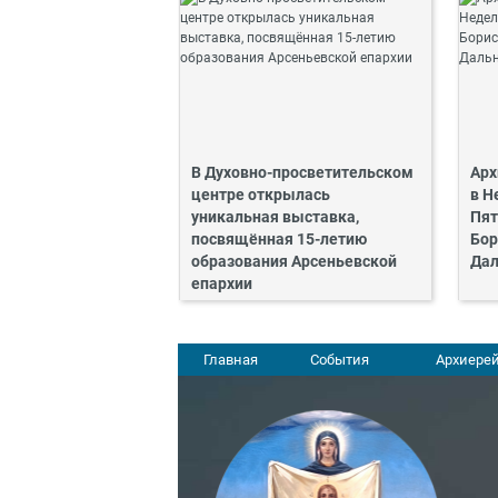
В Духовно-просветительском
Арх
центре открылась
в Н
уникальная выставка,
Пят
посвящённая 15-летию
Бор
образования Арсеньевской
Дал
епархии
Главная
События
Архиерей