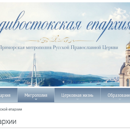
пархия
Митрополия
Церковная жизнь
Образовани
ской епархии
архии