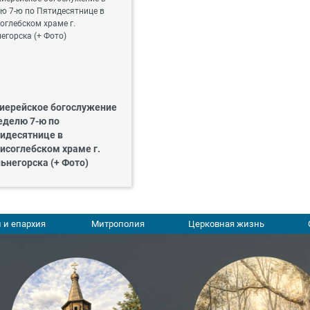
иерейское богослужение
еделю 7-ю по
идесятнице в
исоглебском храме г.
ьнегорска (+ Фото)
 и епархия
Митрополия
Церковная жизнь