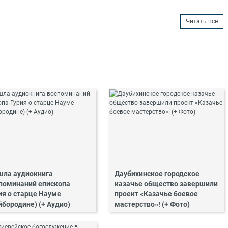
Читать все
ла аудиокнига
Даубихинское городское
поминаний епископа
казачье общество завершили
ия о старце Науме
проект «Казачье боевое
йбородине) (+ Аудио)
мастерство»! (+ Фото)