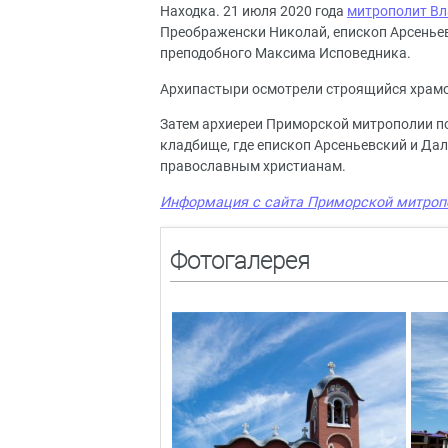
Находка. 21 июля 2020 года
митрополит Вл
Преображенски Николай, епископ Арсенье
преподобного Максима Исповедника.
Архипастыри осмотрели строящийся храмо
Затем архиереи Приморской митрополии п
кладбище, где епископ Арсеньевский и Да
православным христианам.
Информация с сайта Приморской митроп
Фотогалерея