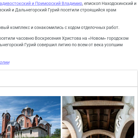
адивостокский и Приморский Владимир
, епископ Находскинский и
вский и Дальнегорский Гурий посетили строящийся храм
вый комплекс и ознакомились с ходом отделочных работ.
осетили часовню Воскресения Христова на «Новом» городском
льнегорский Гурий совершил литию по всем от века усопшим
олии