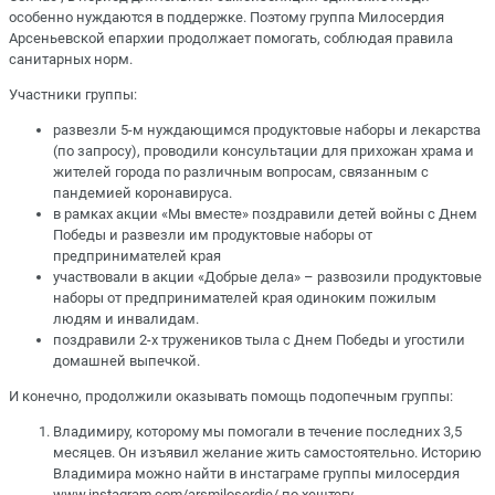
особенно нуждаются в поддержке. Поэтому группа Милосердия
Арсеньевской епархии продолжает помогать, соблюдая правила
санитарных норм.
Участники группы:
развезли 5-м нуждающимся продуктовые наборы и лекарства
(по запросу), проводили консультации для прихожан храма и
жителей города по различным вопросам, связанным с
пандемией коронавируса.
в рамках акции «Мы вместе» поздравили детей войны с Днем
Победы и развезли им продуктовые наборы от
предпринимателей края
участвовали в акции «Добрые дела» – развозили продуктовые
наборы от предпринимателей края одиноким пожилым
людям и инвалидам.
поздравили 2-х тружеников тыла с Днем Победы и угостили
домашней выпечкой.
И конечно, продолжили оказывать помощь подопечным группы:
Владимиру, которому мы помогали в течение последних 3,5
месяцев. Он изъявил желание жить самостоятельно. Историю
Владимира можно найти в инстаграме группы милосердия
www.instagram.com/arsmiloserdie/ по хештегу