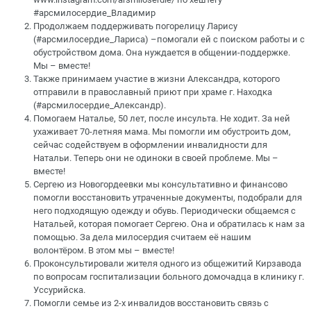
#арсмилосердие_Владимир
Продолжаем поддерживать погорелицу Ларису
(#арсмилосердие_Лариса) –помогали ей с поиском работы и с
обустройством дома. Она нуждается в общении-поддержке.
Мы – вместе!
Также принимаем участие в жизни Александра, которого
отправили в православный приют при храме г. Находка
(#арсмилосердие_Александр).
Помогаем Наталье, 50 лет, после инсульта. Не ходит. За ней
ухаживает 70-летняя мама. Мы помогли им обустроить дом,
сейчас содействуем в оформлении инвалидности для
Натальи. Теперь они не одиноки в своей проблеме. Мы –
вместе!
Сергею из Новогордеевки мы консультативно и финансово
помогли восстановить утраченные документы, подобрали для
него подходящую одежду и обувь. Периодически общаемся с
Натальей, которая помогает Сергею. Она и обратилась к нам за
помощью. За дела милосердия считаем её нашим
волонтёром. В этом мы – вместе!
Проконсультировали жителя одного из общежитий Кирзавода
по вопросам госпитализации больного домочадца в клинику г.
Уссурийска.
Помогли семье из 2-х инвалидов восстановить связь с