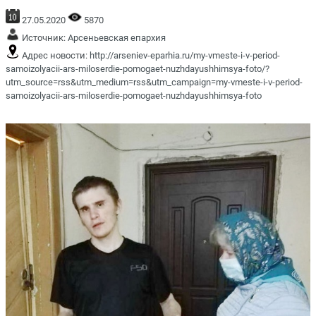
27.05.2020
5870
Источник:
Арсеньевская епархия
Адрес новости:
http://arseniev-eparhia.ru/my-vmeste-i-v-period-
samoizolyacii-ars-miloserdie-pomogaet-nuzhdayushhimsya-foto/?
utm_source=rss&utm_medium=rss&utm_campaign=my-vmeste-i-v-period-
samoizolyacii-ars-miloserdie-pomogaet-nuzhdayushhimsya-foto