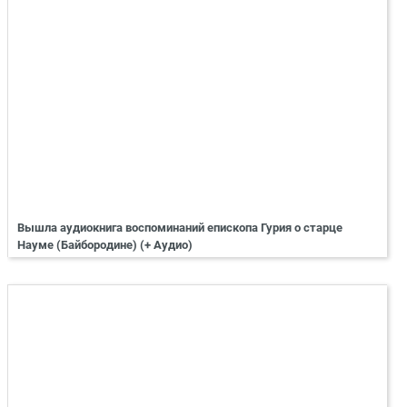
Вышла аудиокнига воспоминаний епископа Гурия о старце
Науме (Байбородине) (+ Аудио)