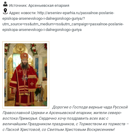
Источник:
Арсеньевская епархия
Адрес новости:
http://arseniev-eparhia.ru/pasxalnoe-poslanie-
episkopa-arsenevskogo-i-dalnegorskogo-guriya/?
utm_source=rss&utm_medium=rss&utm_campaign=pasxalnoe-poslanie-
episkopa-arsenevskogo-i-dalnegorskogo-guriya
Дорогие о Господе верные чада Русской
Православной Церкви и Арсеньевской епархии, жители северо-
востока Приморья. Сердечно хочу поздравить всех вас с
величайшим Праздником праздников, с Торжеством из торжеств –
с Пасхой Христовой, со Светлым Христовым Воскресением!