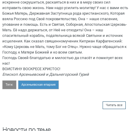
искренне сокрушиться, раскаяться в них и в меру своих сил
исправить свою жизнь. Нам надо усилить молитву! У нас с вами есть
Божья Матерь, Державная Заступница рода христианского, Которая
взяла Россию под Своё покровительство, Она – наше спасение,
упование и помощь. Есть и Святая, Соборная, Апостольская Церковь-
Мать. Её надо держаться, от Неё не отходить! Она – наш
спасительный корабль, подательница всякой Святыни и источник
исцеления. Как сказал священномученик Киприан Карфагенский:
«Кому Церковь не Мать, тому Бог не Отец». Нужно чаще обращаться к
Господу, к Матери Божией и ко всем святым.
Господь Своей благодатью и милостью да спасёт и помилует всех
нас!
ВОИСТИНУ ВОСКРЕСЕ ХРИСТОС!
Епископ Арсеньевский и Дальнегорский Гурий
Теги:
Арсеньевская епархия
Читать все
Новости по теме