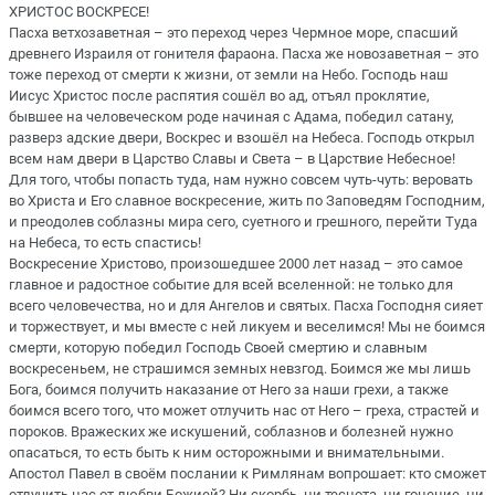
ХРИСТОС ВОСКРЕСЕ!
Пасха ветхозаветная – это переход через Чермное море, спасший
древнего Израиля от гонителя фараона. Пасха же новозаветная – это
тоже переход от смерти к жизни, от земли на Небо. Господь наш
Иисус Христос после распятия сошёл во ад, отъял проклятие,
бывшее на человеческом роде начиная с Адама, победил сатану,
разверз адские двери, Воскрес и взошёл на Небеса. Господь открыл
всем нам двери в Царство Славы и Света – в Царствие Небесное!
Для того, чтобы попасть туда, нам нужно совсем чуть-чуть: веровать
во Христа и Его славное воскресение, жить по Заповедям Господним,
и преодолев соблазны мира сего, суетного и грешного, перейти Туда
на Небеса, то есть спастись!
Воскресение Христово, произошедшее 2000 лет назад – это самое
главное и радостное событие для всей вселенной: не только для
всего человечества, но и для Ангелов и святых. Пасха Господня сияет
и торжествует, и мы вместе с ней ликуем и веселимся! Мы не боимся
смерти, которую победил Господь Своей смертию и славным
воскресеньем, не страшимся земных невзгод. Боимся же мы лишь
Бога, боимся получить наказание от Него за наши грехи, а также
боимся всего того, что может отлучить нас от Него – греха, страстей и
пороков. Вражеских же искушений, соблазнов и болезней нужно
опасаться, то есть быть к ним осторожными и внимательными.
Апостол Павел в своём послании к Римлянам вопрошает: кто сможет
отлучить нас от любви Божией? Ни скорбь, ни теснота, ни гонение, ни