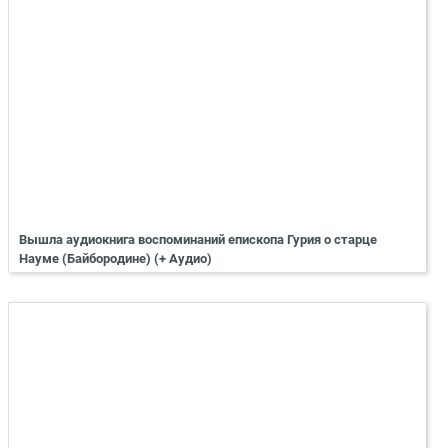
Вышла аудиокнига воспоминаний епископа Гурия о старце
Науме (Байбородине) (+ Аудио)