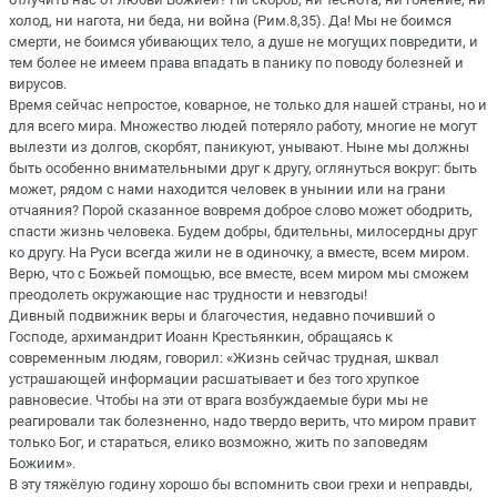
холод, ни нагота, ни беда, ни война (Рим.8,35). Да! Мы не боимся
смерти, не боимся убивающих тело, а душе не могущих повредити, и
тем более не имеем права впадать в панику по поводу болезней и
вирусов.
Время сейчас непростое, коварное, не только для нашей страны, но и
для всего мира. Множество людей потеряло работу, многие не могут
вылезти из долгов, скорбят, паникуют, унывают. Ныне мы должны
быть особенно внимательными друг к другу, оглянуться вокруг: быть
может, рядом с нами находится человек в унынии или на грани
отчаяния? Порой сказанное вовремя доброе слово может ободрить,
спасти жизнь человека. Будем добры, бдительны, милосердны друг
ко другу. На Руси всегда жили не в одиночку, а вместе, всем миром.
Верю, что с Божьей помощью, все вместе, всем миром мы сможем
преодолеть окружающие нас трудности и невзгоды!
Дивный подвижник веры и благочестия, недавно почивший о
Господе, архимандрит Иоанн Крестьянкин, обращаясь к
современным людям, говорил: «Жизнь сейчас трудная, шквал
устрашающей информации расшатывает и без того хрупкое
равновесие. Чтобы на эти от врага возбуждаемые бури мы не
реагировали так болезненно, надо твердо верить, что миром правит
только Бог, и стараться, елико возможно, жить по заповедям
Божиим».
В эту тяжёлую годину хорошо бы вспомнить свои грехи и неправды,