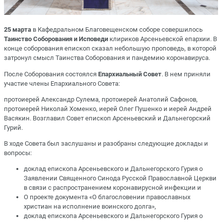
25 марта
в Кафедральном Благовещенском соборе совершилось
Таинство Соборования и Исповеди
клириков Арсеньевской епархии. В
конце соборования епископ сказал небольшую проповедь, в которой
затронул смысл Таинства Соборования и пандемию коронавируса.
После Соборования состоялся
Епархиальный Совет
. В нем приняли
участие члены Епархиального Совета:
протоиерей Александр Сулема, протоиерей Анатолий Сафонов,
протоиерей Николай Хоменко, иерей Олег Пушенко и иерей Андрей
Васякин. Возглавил Совет епископ Арсеньевский и Дальнегорский
Гурий.
В ходе Совета был заслушаны и разобраны следующие доклады и
вопросы:
доклад епископа Арсеньевского и Дальнегорского Гурия о
Заявлении Священного Синода Русской Православной Церкви
в связи с распространением коронавирусной инфекции и
О проекте документа «О благословении православных
христиан на исполнение воинского долга»,
доклад епископа Арсеньевского и Дальнегорского Гурия о