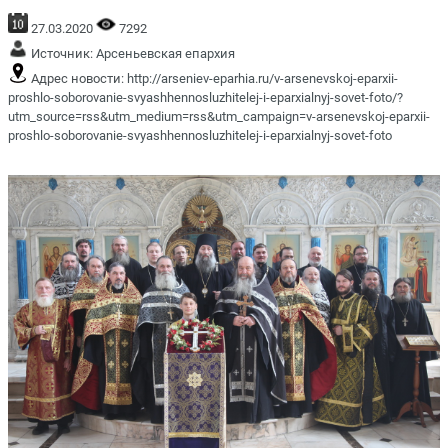
27.03.2020
7292
Источник:
Арсеньевская епархия
Адрес новости:
http://arseniev-eparhia.ru/v-arsenevskoj-eparxii-
proshlo-soborovanie-svyashhennosluzhitelej-i-eparxialnyj-sovet-foto/?
utm_source=rss&utm_medium=rss&utm_campaign=v-arsenevskoj-eparxii-
proshlo-soborovanie-svyashhennosluzhitelej-i-eparxialnyj-sovet-foto