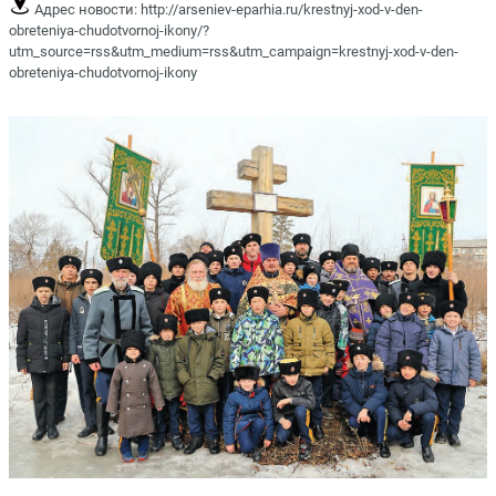
Адрес новости:
http://arseniev-eparhia.ru/krestnyj-xod-v-den-
obreteniya-chudotvornoj-ikony/?
utm_source=rss&utm_medium=rss&utm_campaign=krestnyj-xod-v-den-
obreteniya-chudotvornoj-ikony