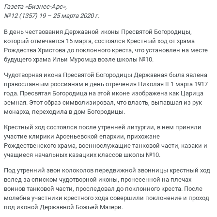
Газета «Бизнес-Арс»,
№12 (1357) 19 – 25 марта 2020 г.
В день чествования Державной иконы Пресвятой Богородицы,
который отмечается 15 марта, состоялся Крестный ход от храма
Рождества Христова до поклонного креста, что установлен на месте
будущего храма Ильи Муромца возле школы №10.
Чудотворная икона Пресвятой Богородицы Державная была явлена
православным россиянам в день отречения Николая II 1 марта 1917
года. Пресвятая Богородица на этой иконе изображена как Царица
земная. Этот образ символизировал, что власть, выпавшая из рук
монарха, переходила в дом Богородицы.
Крестный ход состоялся после утренней литургии, в нем приняли
участие клирики Арсеньевской епархии, прихожане
Рождественского храма, военнослужащие танковой части, казаки и
учащиеся начальных казацких классов школы №10.
Под утренний звон колоколов передвижной звонницы крестный ход
вслед за списком чудотворной иконы, пронесенной на плечах
воинов танковой части, проследовал до поклонного креста. После
молебна участники крестного хода совершили поклонение и проход
под иконой Державной Божьей Матери.