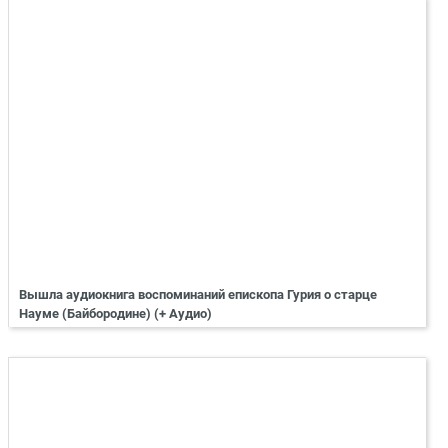
Вышла аудиокнига воспоминаний епископа Гурия о старце
Науме (Байбородине) (+ Аудио)