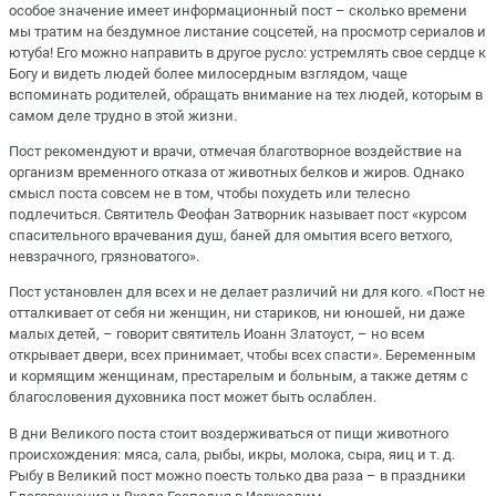
особое значение имеет информационный пост – сколько времени
мы тратим на бездумное листание соцсетей, на просмотр сериалов и
ютуба! Его можно направить в другое русло: устремлять свое сердце к
Богу и видеть людей более милосердным взглядом, чаще
вспоминать родителей, обращать внимание на тех людей, которым в
самом деле трудно в этой жизни.
Пост рекомендуют и врачи, отмечая благотворное воздействие на
организм временного отказа от животных белков и жиров. Однако
смысл поста совсем не в том, чтобы похудеть или телесно
подлечиться. Святитель Феофан Затворник называет пост «курсом
спасительного врачевания душ, баней для омытия всего ветхого,
невзрачного, грязноватого».
Пост установлен для всех и не делает различий ни для кого. «Пост не
отталкивает от себя ни женщин, ни стариков, ни юношей, ни даже
малых детей, – говорит святитель Иоанн Златоуст, – но всем
открывает двери, всех принимает, чтобы всех спасти». Беременным
и кормящим женщинам, престарелым и больным, а также детям с
благословения духовника пост может быть ослаблен.
В дни Великого поста стоит воздерживаться от пищи животного
происхождения: мяса, сала, рыбы, икры, молока, сыра, яиц и т. д.
Рыбу в Великий пост можно поесть только два раза – в праздники