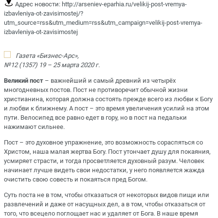
Адрес новости:
http://arseniev-eparhia.ru/velikij-post-vremya-
izbavleniya-ot-zavisimostej/?
utm_source=rss&utm_medium=rss&utm_campaign=velikij-post-vremya-
izbavleniya-ot-zavisimostej
Газета «Бизнес-Арс»,
№12 (1357) 19 – 25 марта 2020 г.
Великий пост
– важнейший и самый древний из четырёх
многодневных постов. Пост не противоречит обычной жизни
христианина, которая должна состоять прежде всего из любви к Богу
и любви к ближнему. А пост – это время увеличения усилий на этом
пути. Велосипед все равно едет в гору, но в пост на педальки
нажимают сильнее.
Пост – это духовное упражнение, это возможность сораспяться со
Христом, наша малая жертва Богу. Пост утончает душу для покаяния,
усмиряет страсти, и тогда просветляется духовный разум. Человек
начинает лучше видеть свои недостатки, у него появляется жажда
очистить свою совесть и покаяться пред Богом.
Суть поста не в том, чтобы отказаться от некоторых видов пищи или
развлечений и даже от насущных дел, а в том, чтобы отказаться от
того, что всецело поглощает нас и удаляет от Бога. В наше время