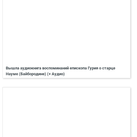
Вышла аудиокнига воспоминаний епископа Гурия о старце
Науме (Байбородине) (+ Аудио)