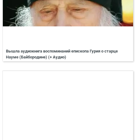
Вышла аудиокнига воспоминаний епископа Гурия о старце
Науме (Байбородине) (+ Аудио)