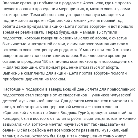
Впервые сретенцы побывали в роддоме г. Арсеньева, где не просто
поучаствовали в проведении мероприятия, а, можно сказать, сами
его и провели. Тема абортов волнует православную молодежь и
поднимается во время «Сретенской лыжни» уже не первый год,
ребята даже придумали акцию «Дети против абортов», и вот пришло
время ее реализовать. Перед будущими мамами выступили
подростки, которые говорили о своих мыслях об аборте, о счастье
быть частью многодетной семьи, о личных воспоминаниях «как я
встречала свою сестренку из роддома». У многих зрителей от таких
искренних слов наворачивались слезы. В заключение сретенцы
оставили в роддоме 150 выписных комплектов для новорожденных
— для тех женщин, кто примет решение отказаться от аборта.
Выписные комплекты для акции «Дети против абортов» помогли
приобрести дарители из Москвы.
Настоящим подарком в завершающий день слета для православных
подростков стал сюрприз от их сверстников — учеников Чугуевской
детской музыкальной школы. Два десятка музыкантов приехали на
слет, чтобы устроить концерт живой музыки — такого еще на
«Сретенской лыжне» не было. Владыка Гурий, присутствовавший на
концерте, был в восторге от таланта ребят, а сретенцы потом тихонько
вздыхали: «А я вот тоже мечтал научиться вот так «выдавать» на
баяне». В сёлах района нет возможности развивать музыкальный
талант, а очень хотелось бы. Ведь и там совершенно точно живут