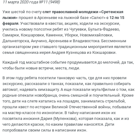
11 марта 2020 года №11 (9498)
Уже шестой по счету
слет православной молодежи «Сретенская
лыжня»
прошел в Арсеньеве на лыжной базе «Салют»
с
12 по 15
февраля
. Участвовали в квестах, акциях, ходили на экскурсии,
учились новому полсотни ребят из Чугуевки, Булыга-Фадеево,
Самарки, Кокшаровки, Каменки, Уборки, Новомихайловки,
Дальнегорска, Анучино, Арсеньева и Владивостока. Бессменным
организатором уже ставшего традиционным мероприятия является
семья священника иерея Андрея Кузнецова из Кокшаровки.
Каждый год масштабное событие продумывается до мелочей, да так,
чтобы были новые встречи, места, люди.
В этом году ребята посетили танковую часть, где для них провели
экскурсию, рассказали о танках, показали, как правильно собирать
автомат, надевать химзащиту. А еще показали мультфильм о том, как
родные опекали новобранца, очень смешной и поучительный. Кроме
того, дети на слете катались на лошадях, занимались стрельбой,
прошли квест по истории Великой Отечественной войны, побывали
на мастер-классе по иконописи. В тайну написания икон их
посвятила инокиня Дария (Муленкова), которая показала, как и из
чего делаются краски, по каким правилам наносятся. Дети
попробовали своим силы в написании икон.