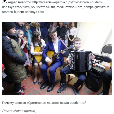
Адрес новости:
http://arseniev-eparhia.ru/lyzhi-v-storonu-budem-
uchitsya-foto/?utm_source=rss&utm_medium=rss&utm_campaign=lyzhi-v-
storonu-budem-uchitsya-foto
Почему шестая «Сретенская лыжня» стала особенной
Газета «Наше время»,