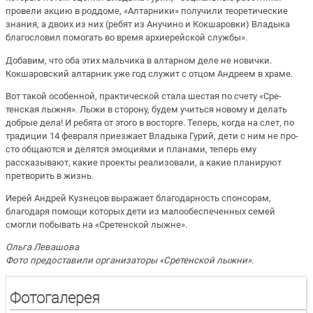
провели акцию в роддоме, «Алтарники» получили теоретические
знания, а двоих из них (ребят из Анучино и Кок­шаровки) Владыка
благословил помогать во время архиерейской службы».
Добавим, что оба этих мальчика в алтарном деле не новички.
Кокшаровский алтарник уже год служит с отцом Андреем в храме.
Вот такой особенной, практической стала шестая по счету «Сре­
тенская лыжня». Лыжи в сторону, будем учиться новому и делать
добрые дела! И ребята от этого в восторге. Теперь, когда на слет, по
традиции 14 февраля приезжает Владыка Гурий, дети с ним не про­
сто общаются и делятся эмоциями и планами, теперь ему
рассказывают, какие проекты реализовали, а какие планируют
претворить в жизнь.
Иерей Андрей Кузнецов выражает благодарность спонсорам,
благодаря помощи которых дети из малообеспеченных семей
смогли побывать на «Сретенской лыжне».
Ольга Левашова
Фото предоставили организаторы «Сретенской лыжни».
Фотогалерея