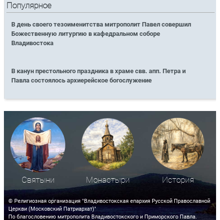
Популярное
В день своего тезоименитства митрополит Павел совершил
Божественную литургию в кафедральном соборе
Владивостока
В канун престольного праздника в храме свв. апп. Петра и
Павла состоялось архиерейское богослужение
Святыни
Монастыри
История
© Религиозная организация "Владивостокская епархия Русской Православной
Церкви (Московский Патриархат)"
По благословению митрополита Владивостокского и Приморского Павла.