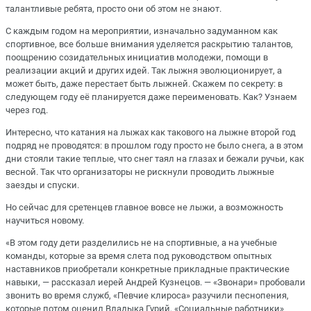
талантливые ребята, просто они об этом не знают.
С каждым годом на меропри­ятии, изначально задуманном как
спортивное, все больше внимания уделяется раскрытию талантов,
поощрению созидательных инициатив молодежи, помощи в
реализации акций и других идей. Так лыжня эволюционирует, а
может быть, да­же перестает быть лыжней. Скажем по секрету: в
следующем году её планируется даже переименовать. Как? Узнаем
через год.
Интересно, что катания на лыжах как такового на лыжне второй год
подряд не проводятся: в прошлом году просто не было снега, а в этом
дни стояли такие теплые, что снег таял на глазах и бежали ручьи, как
весной. Так что организаторы не рискнули проводить лыжные
заезды и спуски.
Но сейчас для сретенцев главное вовсе не лыжи, а возможность
научиться новому.
«В этом году дети разделились не на спортивные, а на учебные
команды, которые за время слета под руководством опытных
наставников приобретали конкретные прикладные практические
навыки, — рассказал иерей Андрей Кузнецов. — «Звонари» пробовали
звонить во время служб, «Певчие клироса» разучили песнопения,
которые потом оценил Владыка Гурий, «Соци­альные работники»