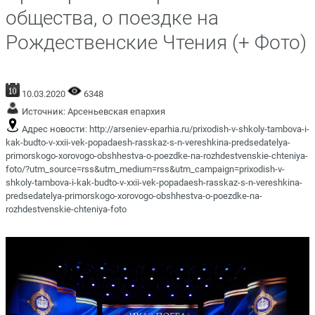
общества, о поездке на
Рождественские Чтения (+ Фото)
10.03.2020
6348
Источник:
Арсеньевская епархия
Адрес новости:
http://arseniev-eparhia.ru/prixodish-v-shkoly-tambova-i-
kak-budto-v-xxii-vek-popadaesh-rasskaz-s-n-vereshkina-predsedatelya-
primorskogo-xorovogo-obshhestva-o-poezdke-na-rozhdestvenskie-chteniya-
foto/?utm_source=rss&utm_medium=rss&utm_campaign=prixodish-v-
shkoly-tambova-i-kak-budto-v-xxii-vek-popadaesh-rasskaz-s-n-vereshkina-
predsedatelya-primorskogo-xorovogo-obshhestva-o-poezdke-na-
rozhdestvenskie-chteniya-foto