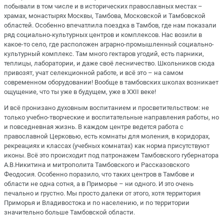
побывали в том числе и в исторических православных местах –
храмах, монастырях Москвы, Тамбова, Московской и Тамбовской
областей. Особенно впечатлила поездка в Тамбов, где нам показали
ряд социально-культурных центров и комплексов. Нас возили в
какое-то село, где расположен аграрно-промышленный социально-
культурный комплекс. Там много гектаров угодий, есть парники,
теплицы, лаборатории, и даже своё лесничество. Школьников сюда
привозят, учат селекционной работе, и всё это – на самом
современном оборудовании! Вообще в тамбовских школах возникает
ощущение, что ты уже в будущем, уже в XXII веке!
И всё пронизано духовным воспитанием и просветительством: не
только учебно-творческие и воспитательные направления работы, но
и повседневная жизнь. В каждом центре ведется работа с
православной Церковью, есть комнаты для моления, в коридорах,
рекреациях и классах (учебных комнатах) как норма присутствуют
иконы. Всё это происходит под патронажем Тамбовского губернатора
А.В.Никитина и митрополита Тамбовского и Рассказовского
Феодосия. Особенно поразило, что таких центров в Тамбове и
области не одна сотня, а в Приморье – ни одного. И это очень
печально и грустно. Мы просто далеки от этого, хотя территория
Приморья и Владивостока и по населению, и по территории
значительно больше Тамбовской области.