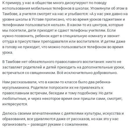
К примеру, у нас в обществе много дискутируют по поводу
использования мобильных телефонов в школах. Упомянули об этом в
Тамбове, а учителя смотрят на нас и улыбаются: «А у нас уже давно на
уровне школы в Уставе прописано, что во время уроков гаджетами и
телефонами пользоваться нельзя». В каком-то из центров, которые
мы посетили, дети приходят и сдают телефоны учителям. Если
нужно позвонить, ребенок идет в специальную комнату и звонит
оттуда в присутствии преподавателя или воспитателя. И детям даже
в голову не приходит, что можно пользоваться телефоном во время
урока.
В Тамбове нет обязательного православного воспитания: никто не
заставляет родителей и детей приходить на дополнительные уроки,
встречаться со священником. Всё исключительно добровольно.
Нам рассказывали, что в каком-то классе было два ребенка-
мусульманина. Родители попросили их не привлекать к
православным встречам, беседам и тому подобному. Но дети
любопытные, и через некоторое время они пришли сами, смотрят,
интересуются.
Делюсь своими впечатлениями с деятелями культуры, искусства и
образования, все удивляются даже от рассказов, но как это у нас
организовать – разводят руками с сожалением.