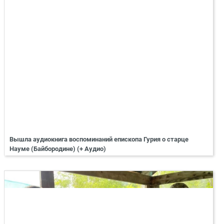
Вышла аудиокнига воспоминаний епископа Гурия о старце
Науме (Байбородине) (+ Аудио)