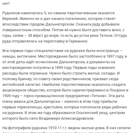
нет!
Рудников намечалось 5, но самым перспективным оказался
Верхний. Именно он и дал начало поселению, которое станет
впоследствии городом Дальнегорском. Сначала руду добывали
поверхностным способом. Потом её нужно было доставить вниз, с
горы, затем – 38 вёрст до моря, то есть до устья реки Тетюхе. Оттуда
руда отправлялась на переплавку в Германию.
Все первые годы специалистами на руднике были иностранцы –
немцы, англичане. Месторождение было застолблено в 1897 году, и
от этой даты идёт исчисление Дальнегорска, а документы на
месторождение получены в 1899 году. Первые годы освоения
расходы были огромные. Нужно было строить жильё, склады. И
поэтому Бринер, по совету своих родственников, призвал сюда
английский капитал. Наиболее перспективным оказалось создать
акционерное общество, которое было зарегистрировано в Лондоне в
1909 году – горно-промышленное предприятие «Тетюхе». Эта дата
очень важна для Дальнегорска – именно в этом году прибыли
первые переселенцы, крестьяне, которые пополнили ряды рабочих
на руднике. В этом же году образовался Ольгинский уезд, центром
которого было село Владимиро-Александровское.
На фотографиях рудника 1910-11 г.г. видны жилые дома. В них селили