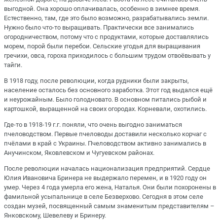
выгодной. Она хорошо оплачивалась, особенно в зимнее время.
Естественно, там, где это было возможно, разрабатывались земли.
Нужно было что-то выращивать. Практически все занимались
огородничеством, потому что с продуктами, которые доставлялись
морем, порой были перебои. Сельские угодья для выращивания
гречихи, овса, гороха приходилось с большим трудом отвоёвывать у
тайги.
В 1918 году, после революции, когда рудники были закрыты,
население осталось без основного заработка. Этот год выдался ещё
и неурожайным. Было голодновато. В основном питались рыбой и
картошкой, выращенной на своих огородах. Корневали, охотились.
Где-то в 1918-19 г.г. поняли, что очень выгодно заниматься
пчеловодством. Первые пчеловоды доставили несколько корчаг с
пчёлами в край с Украины. Пчеловодством активно занимались в
Анучинском, Яковлевском и Чугуевском районах.
После революции началась национализация предприятий. Сердце
Юлия Ивановича Бринера не выдержало перемен, и в 1920 году он
умер. Через 4 года умерла его жена, Наталья. Они были похоронены в
фамильной усыпальнице в селе Безверхово. Сегодня в этом селе
создан музей, посвященный самым знаменитым представителям –
Янковскому, Шевелеву и Бринеру.