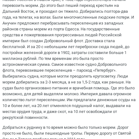
перевозить морем. До этого был пеший переход крестьян на
Дальний Восток, и проходил он тяжело. Добирались полтора-два
года, на телегах, на волах. Были многочисленные людские потери. И
Анучин предложил перебрасывать переселенцев из западных
районов страны морем из порта Одесса. На государственные
средства и пожертвования прогрессивных людей Российской
империи был создан Добровольный флот. Доставка стала
бесплатной. И за 20 с небольшим лет переброски сюда людей, до
постройки железной дороги в 1902, затраты составили больше 1
миллиона рублей. По тем временам это была просто
астрономическая сумма. Самое известное судно Добровольного
флота, перевозившее переселенцев – пароход «Петербург».
Выбирались судна, которые могли преодолеть кругосветку. Люди
морем добирались за 2-3 месяца, а не за 1,5-2 года, как раньше. На
судах было организовано питание и врачебная помощь. Где это было
возможно, для детей выделяли молоко. Империя давала огромное
количество льгот переселенцам. Им предлагали денежные ссуды на
10 и более лет, на 20 лет отменялся подушный налог, выдавали на
местах орудия труда, и даже скот, на 10 лет освобождали от
рекрутской повинности.
Добраться к руднику в то время можно было только морем. Дорог
просто не было, были пешеходные тропы. Первую дорогу от Святой