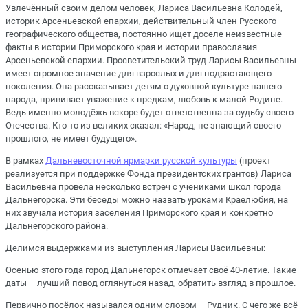
Увлечённый своим делом человек, Лариса Васильевна Колодей,
историк Арсеньевской епархии, действительный член Русского
географического общества, постоянно ищет доселе неизвестные
факты в истории Приморского края и истории православия
Арсеньевской епархии. Просветительский труд Ларисы Васильевны
имеет огромное значение для взрослых и для подрастающего
поколения. Она рассказывает детям о духовной культуре нашего
народа, прививает уважение к предкам, любовь к малой Родине.
Ведь именно молодёжь вскоре будет ответственна за судьбу своего
Отечества. Кто-то из великих сказал: «Народ, не знающий своего
прошлого, не имеет будущего».
В рамках
Дальневосточной ярмарки русской культуры
(проект
реализуется при поддержке Фонда президентских грантов) Лариса
Васильевна провела несколько встреч с учениками школ города
Дальнегорска. Эти беседы можно назвать уроками Краелюбия, на
них звучала история заселения Приморского края и конкретно
Дальнегорского района.
Делимся выдержками из выступления Ларисы Васильевны:
Осенью этого года город Дальнегорск отмечает своё 40-летие. Такие
даты – лучший повод оглянуться назад, обратить взгляд в прошлое.
Первично посёлок назывался одним словом – Рудник. С чего же всё