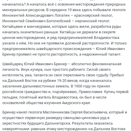
начиналось? А началось всё с освоения месторождения природных
минеральных ресурсов. В середине 19 века здесь побывали геологи
Иннокентий Александрович Лопатин – красноярский геолог,
Иннокентий Семёнович Боголюбский – нерчинский геолог.
Китайцами и манчжурами, которые здесь жили, разработка руды
началась значительно раньше. Китайцы не держали в секрете
ценное месторождение, и ряд предпринимателей Владивостока
узнали о нём. Но они не проявили должной расторопности. И только
предприниматель швейцарского происхождения – Юлий Иванович
Бринер проявил не просто расторопность, а недюжинный талант.
Швейцарец Юлий Иванович Бринер – абсолютно феноменальная
личность. Внук кучера, сын простого рабочего. Силой своего
интеллекта, ума, таланта он смог переломить свою судьбу. Прибыл
на Дальний Восток на рубеже 19-20 веков, когда начиналось
заселение дальневосточных земель. В 1900 году он принял
российское гражданство и, подчёркиваю, Православие. Купец первой
гильдии, почётный житель Владивостока, он был в числе
основателей общества изучения Амурского края.
Бринер нанял геолога Масленникова Сергея Васильевича, который и
осуществил первичную разведку свинцово-цинковых руд в
окрестностях будущего Дальнегорска. Результаты оказались
невероятными: равным этому месторождению на Дальнем Востоке