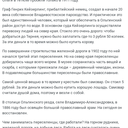
Ольги в Тетюхе пробили только в 1911 году.
Граф Генрих Кейзерлинг, прибалтийский немец, создал в начале 20
века собственное Владивостокское пароходство. И практически это
был единственный человек, который мог обеспечить в Ольгинский
район доступ по воде. В основном суда Кейзерлинга осуществляли
перевозку людей на север края. Стоило это очень дорого: чтобы
добраться до Тернея, нужно было заплатить где-то 3 рубля 50 копеек.
За эти деньги в то время можно было купить корову.
По завершении строительства железной дороги в 1902 году по ней
начался третий этап переселения. Но на север края переселенцы
добирались чаще всего морем. В музее сохранилась часть вещей и
скарба, с которыми приезжали люди – деревянный чемодан, иконы.
В подавляющем большинстве переселенцы были православные.
Самой ценной вещью в то время у крестьян был самовар. Он стоил 5
рублей. За эти деньги можно было купить хорошую лошадь. Самовар
считали душой дома, поэтому и везли с собой.
В столице Ольгинского уезда, селе Владимиро-Александровка, в
1886 году был освящён большой православный храм. На сегодня он
восстановлен.
Чем занимались переселенцы, где работали? На горном руднике,
железной дороге, на добыче леса. Работа на лесе считалась очень