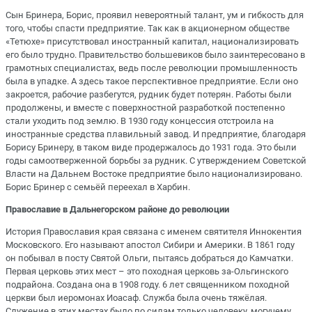
Сын Бринера, Борис, проявил невероятный талант, ум и гибкость для
того, чтобы спасти предприятие. Так как в акционерном обществе
«Тетюхе» присутствовал иностранный капитал, национализировать
его было трудно. Правительство большевиков было заинтересовано в
грамотных специалистах, ведь после революции промышленность
была в упадке. А здесь такое перспективное предприятие. Если оно
закроется, рабочие разбегутся, рудник будет потерян. Работы были
продолжены, и вместе с поверхностной разработкой постепенно
стали уходить под землю. В 1930 году концессия отстроила на
иностранные средства плавильный завод. И предприятие, благодаря
Борису Бринеру, в таком виде продержалось до 1931 года. Это были
годы самоотверженной борьбы за рудник. С утверждением Советской
Власти на Дальнем Востоке предприятие было национализировано.
Борис Бринер с семьёй переехал в Харбин.
Православие в Дальнегорском районе до революции
История Православия края связана с именем святителя Иннокентия
Московского. Его называют апостол Сибири и Америки. В 1861 году
он побывал в посту Святой Ольги, пытаясь добраться до Камчатки.
Первая церковь этих мест – это походная церковь за-Ольгинского
подрайона. Создана она в 1908 году. 6 лет священником походной
церкви был иеромонах Иоасаф. Служба была очень тяжёлая.
Служение в этих местах было по силам только человеку, могучему