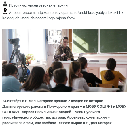
Источник:
Арсеньевская епархия
Адрес новости:
http://arseniev-eparhia.ru/uroki-kraelyubiya-lekczii-l-v-
kolodej-ob-istorii-dalnegorskogo-rajona-foto/
24 октября в г. Дальнегорске прошли 2 лекции по истории
Дальнегорского района и Приморского края – в МОБУ СОШ №8 и МОБУ
СОШ №21. Лариса Васильевна Колодей – член Русского
географического общества, историк Арсеньевской епархии –
рассказала о том, как посёлок Тетюхе вырос в г. Дальнегорск.