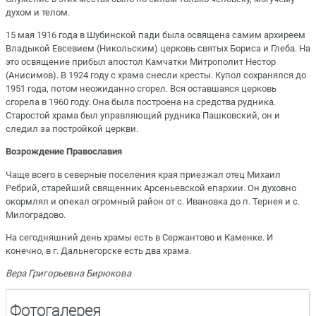
духом и телом.
15 мая 1916 года в Шубинской пади была освящена самим архиреем
Владыкой Евсевием (Никольским) церковь святых Бориса и Глеба. На
это освящение прибыл апостол Камчатки Митрополит Нестор
(Анисимов). В 1924 году с храма снесли кресты. Купол сохранялся до
1951 года, потом неожиданно сгорел. Вся оставшаяся церковь
сгорела в 1960 году. Она была построена на средства рудника.
Старостой храма был управляющий рудника Пашковский, он и
следил за постройкой церкви.
Возрождение Православия
Чаще всего в северные поселения края приезжал отец Михаил
Ребрий, старейший священник Арсеньевской епархии. Он духовно
окормлял и опекал огромный район от с. Ивановка до п. Тернея и с.
Милоградово.
На сегодняшний день храмы есть в Сержантово и Каменке. И
конечно, в г. Дальнегорске есть два храма.
Вера Григорьевна Бирюкова
Фотогалерея