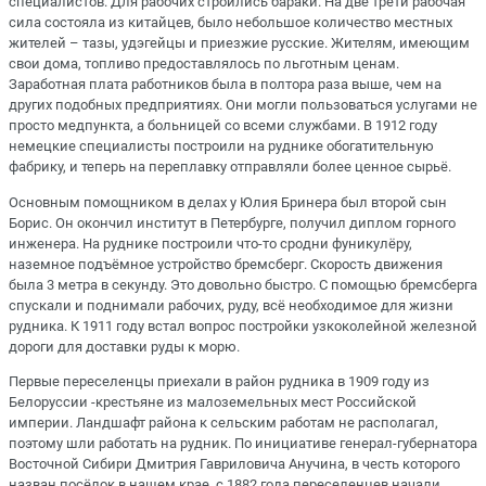
специалистов. Для рабочих строились бараки. На две трети рабочая
сила состояла из китайцев, было небольшое количество местных
жителей – тазы, удэгейцы и приезжие русские. Жителям, имеющим
свои дома, топливо предоставлялось по льготным ценам.
Заработная плата работников была в полтора раза выше, чем на
других подобных предприятиях. Они могли пользоваться услугами не
просто медпункта, а больницей со всеми службами. В 1912 году
немецкие специалисты построили на руднике обогатительную
фабрику, и теперь на переплавку отправляли более ценное сырьё.
Основным помощником в делах у Юлия Бринера был второй сын
Борис. Он окончил институт в Петербурге, получил диплом горного
инженера. На руднике построили что-то сродни фуникулёру,
наземное подъёмное устройство бремсберг. Скорость движения
была 3 метра в секунду. Это довольно быстро. С помощью бремсберга
спускали и поднимали рабочих, руду, всё необходимое для жизни
рудника. К 1911 году встал вопрос постройки узкоколейной железной
дороги для доставки руды к морю.
Первые переселенцы приехали в район рудника в 1909 году из
Белоруссии -крестьяне из малоземельных мест Российской
империи. Ландшафт района к сельским работам не располагал,
поэтому шли работать на рудник. По инициативе генерал-губернатора
Восточной Сибири Дмитрия Гавриловича Анучина, в честь которого
назван посёлок в нашем крае, с 1882 года переселенцев начали