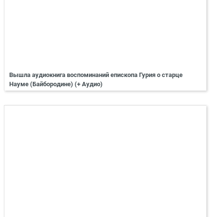
Вышла аудиокнига воспоминаний епископа Гурия о старце
Науме (Байбородине) (+ Аудио)