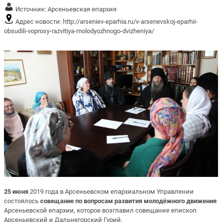
Источник:
Арсеньевская епархия
Адрес новости:
http://arseniev-eparhia.ru/v-arsenevskoj-eparhii-
obsudili-voprosy-razvitiya-molodyozhnogo-dvizheniya/
25 июня
2019 года в Арсеньевском епархиальном Управлении
состоялось
совещание по вопросам развития молодёжного движения
Арсеньевской епархии, которое возглавил совещание епископ
Арсеньевский и Дальнегорский Гурий.