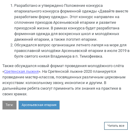
Разработано и утверждено Положение конкурса
епархиального конкурса форменной одежды «Давайте вместе
разработаем форму одежды». Этот конкурс направлен на
сплочение приходов Арсеньевской епархии и развитие
приходской жизни. В рамках конкурса будет разработана
форменная одежда для воскресных школ и молодёжных
движений епархии, а также логотип епархии.
Обсуждался вопрос организации летнего лагеря на море для
православной молодёжи Арсеньевской епархии в июле 2019 в
бухте святого князя Владимира в п. Тимофеевка.
Также обсуждался новый формат проведения молодёжного слёта
«
Сретенская лыжня
». На Сретенской лыжне-2020 планируется
проведение мастер-классов, посвященных различным церковным
искусствам: колокольному звону, иконописи и другим. В
дальнейшем ребята смогут применить эти знания на практике в
своих храмах.
Теги:
Арсеньевская епархия
Читать все