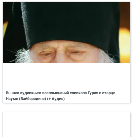
Вышла аудиокнига воспоминаний епископа Гурия о старце
Науме (Байбородине) (+ Аудио)