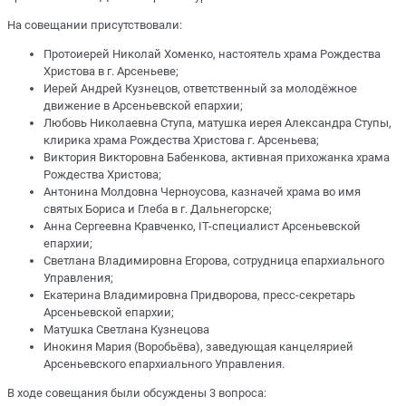
На совещании присутствовали:
Протоиерей Николай Хоменко, настоятель храма Рождества
Христова в г. Арсеньеве;
Иерей Андрей Кузнецов, ответственный за молодёжное
движение в Арсеньевской епархии;
Любовь Николаевна Ступа, матушка иерея Александра Ступы,
клирика храма Рождества Христова г. Арсеньева;
Виктория Викторовна Бабенкова, активная прихожанка храма
Рождества Христова;
Антонина Молдовна Черноусова, казначей храма во имя
святых Бориса и Глеба в г. Дальнегорске;
Анна Сергеевна Кравченко, IT-специалист Арсеньевской
епархии;
Светлана Владимировна Егорова, сотрудница епархиального
Управления;
Екатерина Владимировна Придворова, пресс-секретарь
Арсеньевской епархии;
Матушка Светлана Кузнецова
Инокиня Мария (Воробьёва), заведующая канцелярией
Арсеньевского епархиального Управления.
В ходе совещания были обсуждены 3 вопроса: