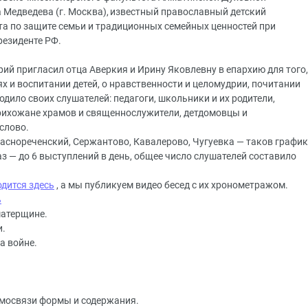
 Медведева (г. Москва), известный православный детский
ета по защите семьи и традиционных семейных ценностей при
резиденте РФ.
ий пригласил отца Аверкия и Ирину Яковлевну в епархию для того,
х и воспитании детей, о нравственности и целомудрии, почитании
ходило своих слушателей: педагоги, школьники и их родители,
рихожане храмов и священнослужители, детдомовцы и
слово.
раснореченский, Сержантово, Кавалерово, Чугуевка — таков график
аз — до 6 выступлений в день, общее число слушателей составило
одится здесь
, а мы публикуем видео бесед с их хронометражом.
ь
матерщине.
и.
а войне.
имосвязи формы и содержания.