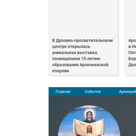
В Духовно-просветительском
Арх
центре открылась
в Н
уникальная выставка,
Пят
посвящённая 15-летию
Бор
образования Арсеньевской
Дал
епархии
Главная
События
Архиерей