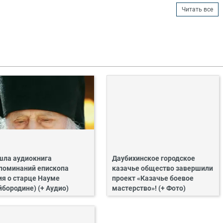
Читать все
ла аудиокнига
Даубихинское городское
поминаний епископа
казачье общество завершили
ия о старце Науме
проект «Казачье боевое
йбородине) (+ Аудио)
мастерство»! (+ Фото)