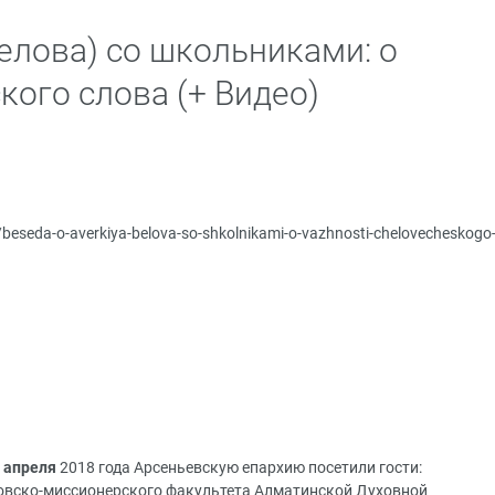
елова) со школьниками: о
кого слова (+ Видео)
u/beseda-o-averkiya-belova-so-shkolnikami-o-vazhnosti-chelovecheskogo
 апреля
2018 года Арсеньевскую епархию посетили гости:
ловско-миссионерского факультета Алматинской Духовной