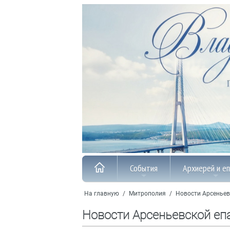
События
Архиерей и е
На главную
/
Митрополия
/
Новости Арсеньев
Новости Арсеньевской еп