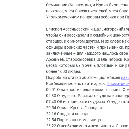
Семинарии (Казахстан), и Ирина Яковлевна
психолог, член Союза писателей, член Сов
Уполномоченном по правам ребенка при П
Епископ Арсеньевский и Дальнегорский Гур
чтобы они рассказали о семейных ценностя
старших, и о многом другом. И их слово на
офицеры воинских частей и призывники, п
заключенные – для каждого нашлось свое 
Арсеньев, Старосысоевка, Дальнегорск, К
бесед, который был очень плотный, иной р
более 1600 людей.
Подробная статья об этом цикле бесед
нах
Все беседы можно найти здесь:
Посмотрет
00:01 О важности человеческого слова. О 
02:30 О чудесах. Рассказ о чуде на исповед
07:40 Об исторических чудесах. О чудесах н
20:54 О силе Креста Господня.
22:16 Солдат и лошадь
22:54 Партизаны и мельница.
26:22 О необходимости вежливости. О вза