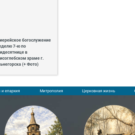
иерейское богослужение
еделю 7-ю по
идесятнице в
исоглебском храме г.
ьнегорска (+ Фото)
 и епархия
Митрополия
Церковная жизнь