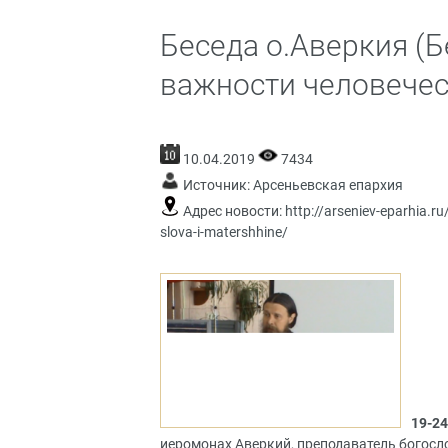
Беседа о.Аверкия (Б
важности человечес
10.04.2019
7434
Источник:
Арсеньевская епархия
Адрес новости:
http://arseniev-eparhia.r
slova-i-matershhine/
19-24
иеромонах Аверкий, преподаватель богос