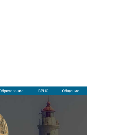
Образование
ВРНС
Общение