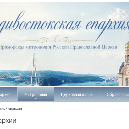
пархия
Митрополия
Церковная жизнь
Образовани
ской епархии
архии