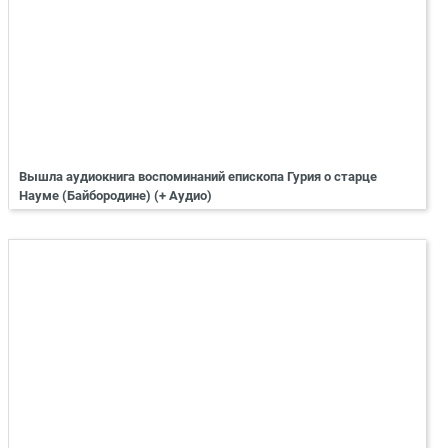
Вышла аудиокнига воспоминаний епископа Гурия о старце
Науме (Байбородине) (+ Аудио)