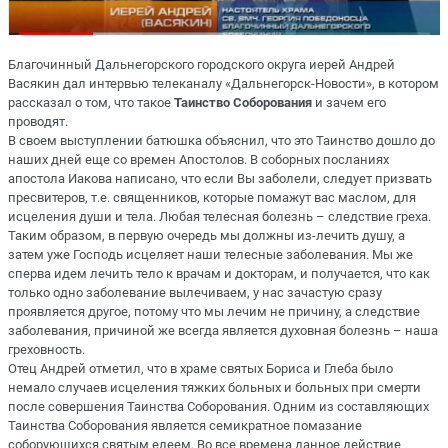
Благочинный Дальнегорского городского округа иерей Андрей
Васякин дал интервью телеканалу «Дальнегорск-Новости», в котором
рассказал о том, что такое
Таинство Соборования
и зачем его
проводят.
В своем выступлении батюшка объяснил, что это Таинство дошло до
наших дней еще со времен Апостолов. В соборных посланиях
апостола Иакова написано, что если Вы заболели, следует призвать
пресвитеров, т.е. священников, которые помажут вас маслом, для
исцеления души и тела. Любая телесная болезнь – следствие греха.
Таким образом, в первую очередь мы должны из-лечить душу, а
затем уже Господь исцеляет наши телесные заболевания. Мы же
сперва идем лечить тело к врачам и докторам, и получается, что как
только одно заболевание вылечиваем, у нас зачастую сразу
проявляется другое, потому что мы лечим не причину, а следствие
заболевания, причиной же всегда является духовная болезнь – наша
греховность.
Отец Андрей отметил, что в храме святых Бориса и Глеба было
немало случаев исцеления тяжких больных и больных при смерти
после совершения Таинства Соборования. Одним из составляющих
Таинства Соборования является семикратное помазание
соборующихся святым елеем. Во все времена данное действие