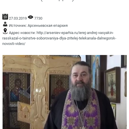
27.03.2019
7730
Источник:
Арсеньевская епархия
Адрес новости:
http://arseniev-eparhia.ru/ierej-andrej-vasyakin-
rasskazal-o-tainstve-soborovaniya-dlya-zritelej-telekanala-dalnegorsk-
novosti-video/