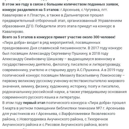
В этом же году в связи с большим количеством поданных заявок,
конкурс разделился на 5 этапов
:
г
.А
рсеньев
,
с.Чугуевк
а
,
пгт
.
Кавалерово и
п
.П
ластун
, а т
акже в Дальнегорске прошел
предварительный отборочный этап, организованный Управлением
образования ДГО. Победители этого этапа приедут на конкурс в
Кавалерово.
Всего за 5 этапов в конкурсе примет участие около 300 человек!
«Лира добра» входит в ряд мероприятий, посвященных
празднованию Дня славянской письменности. В 2017 году конкурс
был посвящен Александру Сергеевичу Пушкину, в 2018 году
Александру Семёновичу Шишкову – выдающемуся военному и
государственному деятелю, филологу, писателю и литературоведу,
современнику, учителю и старшему другу
А.С.Пушкина
. А в
2019 году
поэтический конкурс посвящен Михаилу Васильевичу Ломоносову –
первому великому русскому ученому-естествоиспытателю мирового
значения, химику, физику, художнику, историку, поэту и писателю,
родоначальнику российской науки, а также утвердившему основания
современного русского языка и литературы.
В этом году
п
ервый этап
поэтического конкурса «Лира добра»
прошел
5 марта
в
уютном помещении
библиотек
и
гимназии №7
г. Арсеньева
для участников из
г
.А
рсеньева
,
с.Варфоломеевки
Яковлевского
района,
с.Новогордеевка
Анучинского
района,
с.Тихоречное
Анучинского
района и
с.Рисовое
Анучинского
района,
в
сего