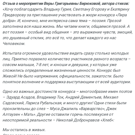
Отзыв о мероприятии Веры Григорьевны Бирюковой, автора стихов:
«
Хочу поблагодарить
Владыку Гурия, Светлану Егорову и
Екатерину
Придворову за приглашение участвовать в жюри конкурса «Лира
добра». И, конечно, мне интересна сама тема – поэзия. Прозой
заполнена вся наша
жизнь. Мы читаем книги, общаемся прозой. А
вот поэзия
–
особый вид общения – это выражение чувств, эмоций,
это душевный отклик, это вс
ё
то, что делает каждого из нас
Человеком.
Испытала огромное удовольствие видеть сразу столько молодых
лиц. Приятно поразило количество участников разного возраста –
совсем малыши, 7-8 лет, и юноши и девушки, у которых уже
сложились определенные жизненные ценности. Конкурс был
Живой! Не было напряжения, официальности, зажатости. Было
понятное волнение и поддержка выступающим от всей аудитории.
Одно из важных достоинств конкурса – многообразие имен поэтов
– Эдуард Асадов, Владимир Ток, Андрей Дементьев, Михаил
Садовский, Лариса
Рубальская
, и много других! Одни стихи были
пронзительны до слез – Муса
Джалиль
«Варварство», Джек
Алтаузен
« Мать». Другие оставили горечь послевкусия от
неоспоримой реальности – Николай
Добронравов «Хлеб»:
Мы остались в живых.