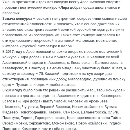
Уже на протяжении трех лет
каждую весну Арсеньевская епархия
проводит
поэтический конкурс «Лира добра»
среди школьников
и
взрослых.
Зад
ача конкурса
– раскрыть внутренний, сокровенный смысл
нашей
отечественной словесности и показать, что в основе даже самых
внешне светских произведений великой русской литературы лежит
православное миросозерцание.
Также этот конкурс направлен на
стимулирование творческой и активной молодежи, повышение
интереса к
русской
литературе
в целом
.
В
2017 году
в Арсеньевской епархии впервые прошел поэтический
конкурс «Лира добра».
В
нем
приняли участие 31 человек со всей
Арсеньевской епархии (г. Арсеньев, с. Яковлевка, г. Дальнегорск, п.
Кавалерово, п. Пластун).
Самому младшему участнику было 10 лет, а
самому старшему – 75. Каждый подготовил на суд жюри два
стихотворения, посвященных добру, милосердию, духовному поиску:
одно – П
ушкина, и одно – любого автора.
В
2018
году
было принято решение
расширить масштабы
конкурс
а и
провести в два этапа
: один в
г.
Арсеньеве и один в
пгт
.
Кавалерово
.
Всего на «Лире добра» выступило 40 человек из Арсеньева,
Шекляево
, Чугуевки, Верхней
Бреевки
, Новомихайловки, Булыга-
Фадеево
,
Новогордеевки
,
Таёжки
, Самарки, Дальнегорска, Ольги,
Пластуна, Тернея,
Горнореченского
, Краснореченского, села Тайга,
Серафимовки
,
Сержантово
,
Мономахово
,
Новомихайловки, Рудной
Пристани, Каменки и других сёл епархии.