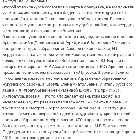
выступило
54
человек
а
.
Второй
этап
конкурса состоялся
6 марта
в
с
.Ч
угуевка
, в нем приняли
участие
44 человека
из
Булыга-
Фадеево
,
с.Самарка
и других сёл
епархии.
За два этапа было прослушано 98 участников. В своих
чтениях
выступающие
затрагивали тему добра, любви, милосердия,
жертвенности и
сострадания к
ближним
.
В состав конкурсной комиссии вошли председатель жюри епископ
Арсеньевский и Дальнегорский Гурий, иерей Владимир Пыжиков,
специалист отдела образования Арсеньевской епархии, И.Г.
Бердникова,
заслуженный учитель России, преподаватель русского
языка и литературы, директор Воскресной школы, В.Г. Бирюкова,
автор стихотворений, Н.Р. Абрамова, специалист ЦБС
г
.А
рсеньева
и
представители
системы образования
с.Чугуевка
:
Згурская
Галина
Николаевна, заместитель начальника Управления образования
Чугуевского
района, и Кисель Елена Анатольевна, учитель русского
языка и литературы вечерней сменной школы №2 при ИК-31.
Литература, поэзия – это то, что делает жизнь гораздо ярче и
интереснее. То, что развивает возможность мыслить и с разных
точек зрения смотреть на р
азнообразные жизненные ситуации
.
Также в рамках конкурса
благодаря сотрудничеству Арсеньевской
епархии
с Управлением образования АГО
в
арсеньевских
школах
были проведены
круглые столы, посвященные
М.В.Ломоносову
.
Подведение итогов конкурса
«Лира добра»
с
остоится в конце апреля
2019г, после проведения всех этапов.