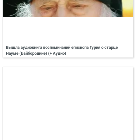
Вышла аудиокнига воспоминаний епископа Гурия о старце
Науме (Байбородине) (+ Аудио)