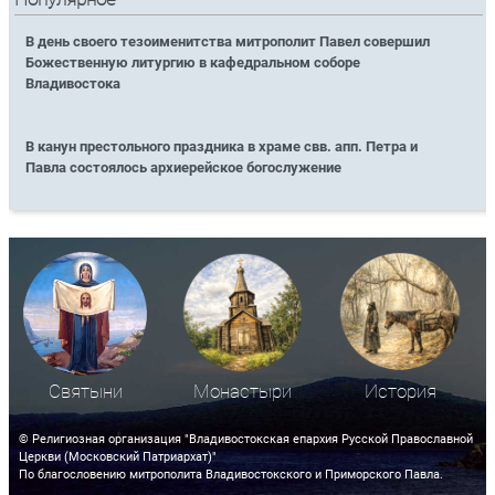
В день своего тезоименитства митрополит Павел совершил
Божественную литургию в кафедральном соборе
Владивостока
В канун престольного праздника в храме свв. апп. Петра и
Павла состоялось архиерейское богослужение
Святыни
Монастыри
История
© Религиозная организация "Владивостокская епархия Русской Православной
Церкви (Московский Патриархат)"
По благословению митрополита Владивостокского и Приморского Павла.