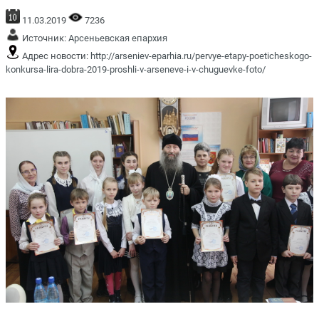
11.03.2019
7236
Источник:
Арсеньевская епархия
Адрес новости:
http://arseniev-eparhia.ru/pervye-etapy-poeticheskogo-
konkursa-lira-dobra-2019-proshli-v-arseneve-i-v-chuguevke-foto/