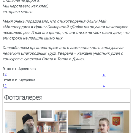
Стала легче дорога.
Мы черствеем, как хлеб,
которого много.
Меня очень порадовало, что стихотворения Ольги Май
«Милосердие» и Ирины Самариной «Доброта» звучали на конкурсе
несколько раз. И как это ценно, что эти стихи читают
наши дети
, что
эти строки не прошли мимо них.
Спасибо всем организаторам этого замечательного конкурса за
нелегкий Благородный Труд. Уверена – каждый участник ушел с
конкурса с чувством Света и Тепла в Душе
»
.
Этап в г. Арсеньев
1
2
►
Этап в п. Чугуевка
1
2
►
Фотогалерея