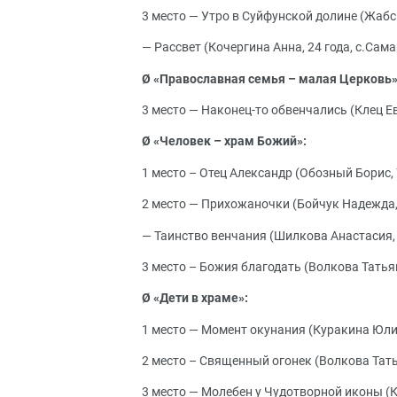
3 место — Утро в Суйфунской долине (Жабск
— Рассвет (Кочергина Анна, 24 года, с.Сам
Ø «Православная семья – малая Церковь»
3 место — Наконец-то обвенчались (Клец Ев
Ø «Человек – храм Божий»:
1 место – Отец Александр (Обозный Борис, 
2 место — Прихожаночки (Бойчук Надежда, 
— Таинство венчания (Шилкова Анастасия, 3
3 место – Божия благодать (Волкова Татьян
Ø «Дети в храме»:
1 место — Момент окунания (Куракина Юлия
2 место – Священный огонек (Волкова Татья
3 место — Молебен у Чудотворной иконы (К