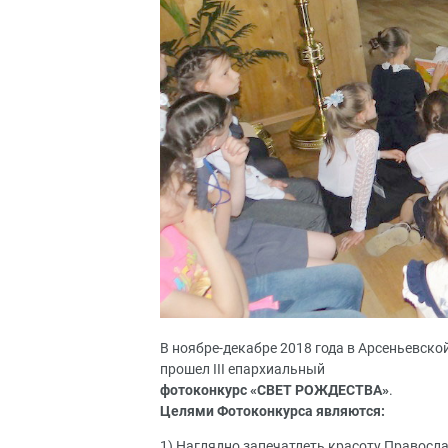
В ноябре-декабре 2018 года в Арсеньевско
прошел III епархиальный
фотоконкурс
«СВЕТ РОЖДЕСТВА»
.
Целями Фотоконкурса являются:
1) Наглядно запечатлеть красоту Правосла