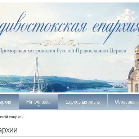
пархия
Митрополия
Церковная жизнь
Образовани
ской епархии
архии