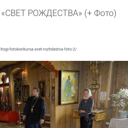
 «СВЕТ РОЖДЕСТВА» (+ Фото)
/itogi-fotokonkursa-svet-rozhdestva-foto-2/