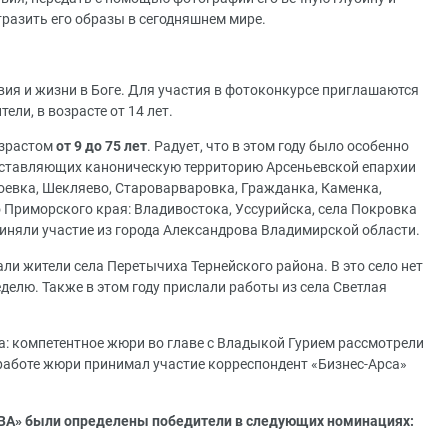
разить его образы в сегодняшнем мире.
вия и жизни в Боге. Для участия в фотоконкурсе приглашаются
ли, в возрасте от 14 лет.
зрастом
от 9 до 75 лет
. Радует, что в этом году было особенно
составляющих каноническую территорию Арсеньевской епархии
соевка, Шекляево, Староварваровка, Гражданка, Каменка,
го Приморского края: Владивостока, Уссурийска, села Покровка
риняли участие из города Александрова Владимирской области.
ли жители села Перетычиха Тернейского района. В это село нет
неделю. Также в этом году прислали работы из села Светлая
: компетентное жюри во главе с Владыкой Гурием рассмотрели
работе жюри принимал участие корреспондент «Бизнес-Арса»
ВА» были определены победители в следующих номинациях: