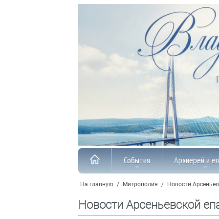
События
Архиерей и е
На главную
/
Митрополия
/
Новости Арсеньев
Новости Арсеньевской еп