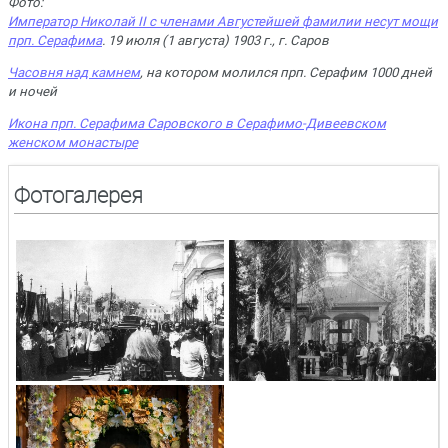
Фото:
Император Николай II с членами Августейшей фамилии несут мощи
прп. Серафима
. 19 июля (1 августа) 1903 г., г. Саров
Часовня над камнем
, на котором молился прп. Серафим 1000 дней
и ночей
Икона прп. Серафима Саровского в Серафимо-Дивеевском
женском монастыре
Фотогалерея