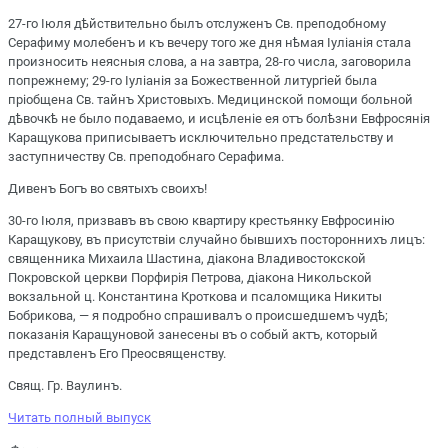
27-го Іюля дѣйствительно былъ отслуженъ Св. преподобному
Серафиму молебенъ и къ вечеру того же дня нѣмая Іуліанія стала
произносить неясныя слова, а на завтра, 28-го числа, заговорила
попрежнему; 29-го Іуліанія за Божественной литургіей была
пріобщена Св. тайнъ Христовыхъ. Медицинской помощи больной
дѣвочкѣ не было подаваемо, и исцѣленіе ея отъ болѣзни Евфросянія
Каращукова приписываетъ исключительно предстательству и
заступничеству Св. преподобнаго Серафима.
Дивенъ Богъ во святыхъ своихъ!
30-го Іюля, призвавъ въ свою квартиру крестьянку Евфросинію
Каращукову, въ присутствіи случайно бывшихъ постороннихъ лицъ:
священника Михаила Шастина, діакона Владивостокской
Покровской церкви Порфирія Петрова, діакона Никольской
вокзальной ц. Константина Кроткова и псаломщика Никиты
Бобрикова, — я подробно спрашивалъ о происшедшемъ чудѣ;
показанія Каращуновой занесены въ о собый актъ, который
представленъ Его Преосвященству.
Свящ. Гр. Ваулинъ.
Читать полный выпуск