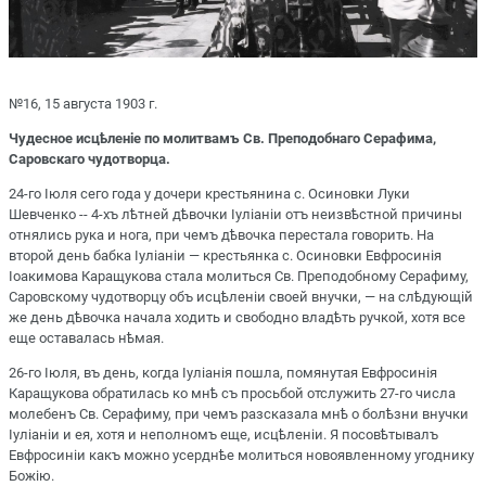
№16, 15 августа 1903 г.
Чудесное исцѣленіе по молитвамъ Св. Преподобнаго Серафима,
Саровскаго чудотворца.
24-го Іюля сего года у дочери крестьянина с. Осиновки Луки
Шевченко -- 4-хъ лѣтней дѣвочки Іуліаніи отъ неизвѣстной причины
отнялись рука и нога, при чемъ дѣвочка перестала говорить. На
второй день бабка Іуліаніи — крестьянка с. Осиновки Евфросинія
Іоакимова Каращукова стала молиться Св. Преподобному Серафиму,
Саровскому чудотворцу объ исцѣленіи своей внучки, — на слѣдующій
же день дѣвочка начала ходить и свободно владѣть ручкой, хотя все
еще оставалась нѣмая.
26-го Іюля, въ день, когда Іуліанія пошла, помянутая Евфросинія
Каращукова обратилась ко мнѣ съ просьбой отслужить 27-го числа
молебенъ Св. Серафиму, при чемъ разсказала мнѣ о болѣзни внучки
Іуліаніи и ея, хотя и неполномъ еще, исцѣленіи. Я посовѣтывалъ
Евфросиніи какъ можно усерднѣе молиться новоявленному угоднику
Божію.