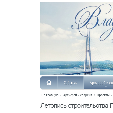
События
Архиерей и е
На главную
/
Архиерей и епархия
/
Проекты
Летопись строительства 