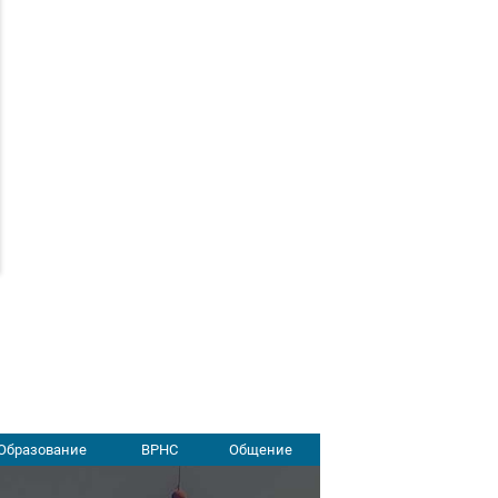
Образование
ВРНС
Общение