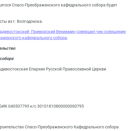
щегося Спасо-Преображенского кафедрального собора будет
ы из г. Волгодонска.
ладивостокский Приморский Вениамин
совершил чин освящения
раженского кафедрального собора
.
ельство
собора
адивостокская Епархия Русской Православной Церкви
 БИК 040507795 к/с 30101810800000000795
роительство Спасо-Преображенского Кафедрального собора