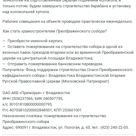
технологии на подготовленный барабан поднимем колокола, и
только потом будем завершать строительство барабана и установку
над колокольней купола.
Рабочие совещания на объекте проводим практически еженедельно.
Как стать храмостроителем Преображенского собора?
— Приобрести именной кирпич;
— Оставить пожертвование на строительство собора в одной из
иконных лавок приходов епархии или во временной Преображенской
церкви на центральной площади Владивостока;
— Отправить пожертвование банковским переводом.
Получатель: Фонд поддержки строительства Спасо-Преображенского
кафедрального собора г. Владивостока Владивостокской Епархии
Русской Православной Церкви (Московский Патриархат)
ОАО АКБ «Приморье» г. Владивосток
ИНН 2536237566, БИК 040507795,
к/с 30101810800000000795,
Р/с 40703810200002848501, КПП 253601001
Назначение платежа: пожертвование на строительство
Преображенского собора
Адрес: 690091 г. Владивосток, ул. Пологая, д. 65, тел.: (423) 240-22-03.