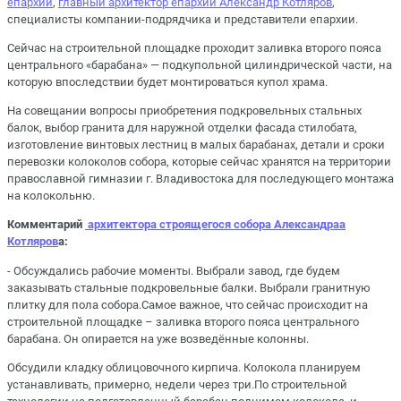
епархии
,
главный архитектор епархии Александр Котляров
,
специалисты компании-подрядчика и представители епархии.
Сейчас на строительной площадке проходит заливка второго пояса
центрального «барабана» — подкупольной цилиндрической части, на
которую впоследствии будет монтироваться купол храма.
На совещании вопросы приобретения подкровельных стальных
балок, выбор гранита для наружной отделки фасада стилобата,
изготовление винтовых лестниц в малых барабанах, детали и сроки
перевозки колоколов собора, которые сейчас хранятся на территории
православной гимназии г. Владивостока для последующего монтажа
на колокольню.
Комментарий
архитектора строящегося собора Александраа
Котляров
а:
- Обсуждались рабочие моменты. Выбрали завод, где будем
заказывать стальные подкровельные балки. Выбрали гранитную
плитку для пола собора.Самое важное, что сейчас происходит на
строительной площадке – заливка второго пояса центрального
барабана. Он опирается на уже возведённые колонны.
Обсудили кладку облицовочного кирпича. Колокола планируем
устанавливать, примерно, недели через три.По строительной