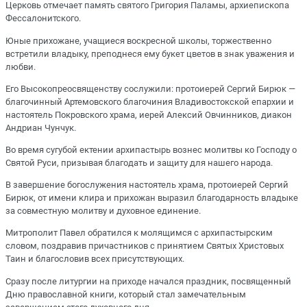
Церковь отмечает память святого Григория Паламы, архиепископа
Фессалонитского.
Юные прихожане, учащиеся воскресной школы, торжественно
встретили владыку, преподнеся ему букет цветов в знак уважения и
любви.
Его Высокопреосвященству сослужили: протоиерей Сергий Бирюк —
благочинный Артемовского благочиния Владивостокской епархии и
настоятель Покровского храма, иерей Алексий Овчинников, диакон
Андриан Чунчук.
Во время сугубой ектении архипастырь вознес молитвы ко Господу о
Святой Руси, призывая благодать и защиту для нашего народа.
В завершение богослужения настоятель храма, протоиерей Сергий
Бирюк, от имени клира и прихожан выразил благодарность владыке
за совместную молитву и духовное единение.
Митрополит Павел обратился к молящимся с архипастырским
словом, поздравив причастников с принятием Святых Христовых
Таин и благословив всех присутствующих.
Сразу после литургии на приходе начался праздник, посвященный
Дню православной книги, который стал замечательным