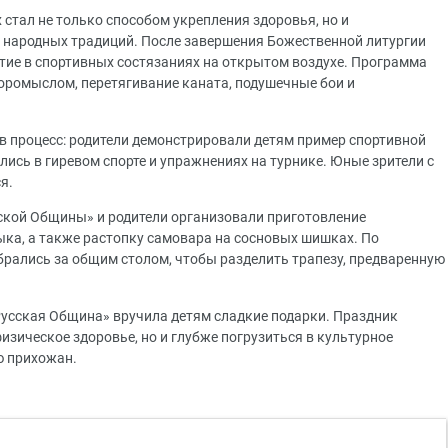
 стал не только способом укрепления здоровья, но и
 народных традиций. После завершения Божественной литургии
ие в спортивных состязаниях на открытом воздухе. Программа
коромыслом, перетягивание каната, подушечные бои и
в процесс: родители демонстрировали детям пример спортивной
ись в гиревом спорте и упражнениях на турнике. Юные зрители с
ся.
ской Общины» и родители организовали приготовление
ка, а также растопку самовара на сосновых шишках. По
брались за общим столом, чтобы разделить трапезу, предваренную
усская Община» вручила детям сладкие подарки. Праздник
изическое здоровье, но и глубже погрузиться в культурное
ию прихожан.