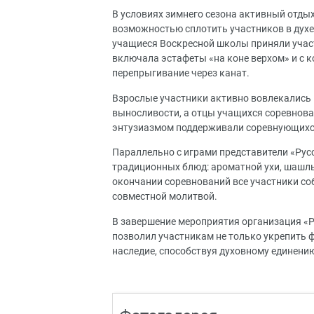
В условиях зимнего сезона активный отдых
возможностью сплотить участников в духе
учащиеся Воскресной школы приняли участ
включала эстафеты «на коне верхом» и с 
перепрыгивание через канат.
Взрослые участники активно вовлекались 
выносливости, а отцы учащихся соревновал
энтузиазмом поддерживали соревнующих
Параллельно с играми представители «Рус
традиционных блюд: ароматной ухи, шашлы
окончании соревнований все участники со
совместной молитвой.
В завершение мероприятия организация «Р
позволил участникам не только укрепить ф
наследие, способствуя духовному единен