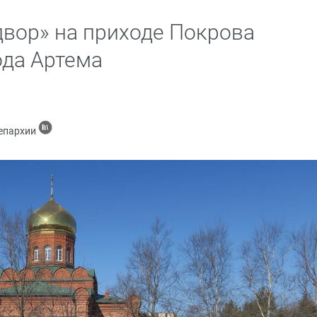
двор» на приходе Покрова
ода Артема
 епархии