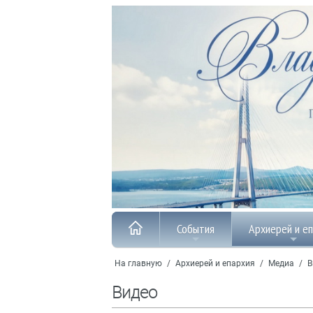
События
Архиерей и е
На главную
/
Архиерей и епархия
/
Медиа
/
В
Видео