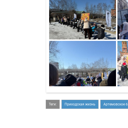
Теги:
Приходская жизнь
Артемовское б