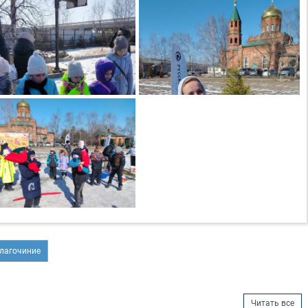
лагочиние
Читать все