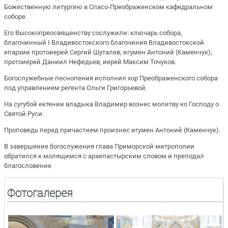
Божественную литургию в Спасо-Преображенском кафедральном
соборе.
Его Высокопреосвященству сослужили: ключарь собора,
благочинный I Владивостокского благочиния Владивостокской
епархии протоиерей Сергий Шуталев; игумен Антоний (Каменчук);
протоиерей Даниил Нефедьев; иерей Максим Точуков.
Богослужебные песнопения исполнил хор Преображенского собора
под управлением регента Ольги Григорьевой.
На сугубой ектении владыка Владимир вознес молитву ко Господу о
Святой Руси.
Проповедь перед причастием произнес игумен Антоний (Каменчук).
В завершение богослужения глава Приморской митрополии
обратился к молящимся с архипастырским словом и преподал
благословение
Фотогалерея