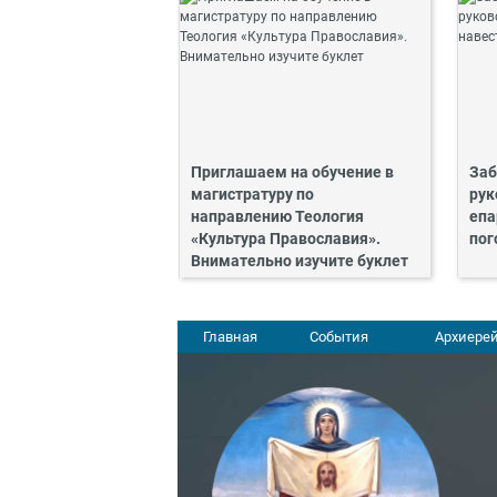
Приглашаем на обучение в
Заб
магистратуру по
рук
направлению Теология
епа
«Культура Православия».
пог
Внимательно изучите буклет
Главная
События
Архиерей