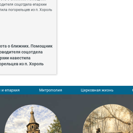
ота о ближних. Помощник
оводителя соцотдела
рхии навестила
орельцев из п. Хороль
 и епархия
Митрополия
Церковная жизнь