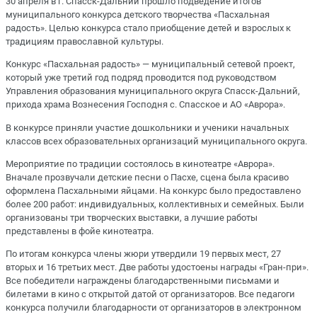
30 апреля в г. Спасск-Дальний прошло подведение итогов
муниципального конкурса детского творчества «Пасхальная
радость». Целью конкурса стало приобщение детей и взрослых к
традициям православной культуры.
Конкурс «Пасхальная радость» — муниципальный сетевой проект,
который уже третий год подряд проводится под руководством
Управления образования муниципального округа Спасск-Дальний,
прихода храма Вознесения Господня с. Спасское и АО «Аврора».
В конкурсе приняли участие дошкольники и ученики начальных
классов всех образовательных организаций муниципального округа.
Мероприятие по традиции состоялось в кинотеатре «Аврора».
Вначале прозвучали детские песни о Пасхе, сцена была красиво
оформлена Пасхальными яйцами. На конкурс было предоставлено
более 200 работ: индивидуальных, коллективных и семейных. Были
организованы три творческих выставки, а лучшие работы
представлены в фойе кинотеатра.
По итогам конкурса члены жюри утвердили 19 первых мест, 27
вторых и 16 третьих мест. Две работы удостоены награды «Гран-при».
Все победители награждены благодарственными письмами и
билетами в кино с открытой датой от организаторов. Все педагоги
конкурса получили благодарности от организаторов в электронном