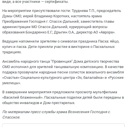
виде, а все участники — сертификаты.
На мероприятии присутствовали гости: Труднева Т.П., председатель
Думы СМО; иерей Владимир Коротких, настоятель храма
Преображения Господня г. Спасск-Дальний; заместитель главы
администрации МО Спасск-Дальний, курирующий вопросы
образования Бондаренко Е.Г.; Дрыгин О.А., директор АО «Аврора».
Ведущие напомнили зрителям о символах праздника Пасха: яйцо,
кулич и пасха. Дети приняли участие в викторине о Пасхальных
традициях.
Ансамбль народного танца "Провинция" Дома детского творчества
СМО исполнил для зрителей танцевальную композицию. В качестве
подарка прозвучали народные песни солисток вокального ансамбля
«Счастье» Социально-культурного центра «Эх, балалайка» и «Русские
умелицы».
В завершении мероприятия предложили просмотр мультфильма
«Василий блаженный». Пасхальные поделки детей были переданы в
общество инвалидов и Дом престарелых.
По материалам пресс-службы храма Вознесения Господня с.
Спасское.