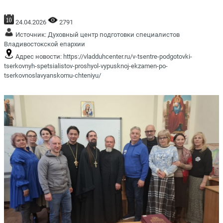
24.04.2026
2791
Источник:
Духовный центр подготовки специалистов
Владивостокской епархии
Адрес новости:
https://vladduhcenter.ru/v-tsentre-podgotovki-
tserkovnyh-spetsialistov-proshyol-vypusknoj-ekzamen-po-
tserkovnoslavyanskomu-chteniyu/