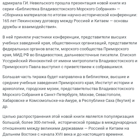
адмирала Г.И. Невельского прошла презентация новой книги из
серии «Библиотека Владивостокского Морского Собрания» —
«Сборника материалов по итогам научно-исторической конференции:
165 лет Пекинскому договору между Россией и Китаем — основы
дружбы и взаимодействия».
В ней приняли участники конференции, представители высших
учебных заведений края, общественных организаций, представители
федеральных органов власти, морского сообщества Приморского
края, МИД РФ во Владивостоке, дальневосточные писатели. Епископ
Уссурийский Иннокентий от имени митрополита Владивостокского и
Приморского Павла выступил с приветствием к собравшимся.
Большая часть тиража будет направлена в библиотеки, высшие и
средние учебные заведения Приморского края, Институт истории и
археологии, городские музеи, представительства Владивостокского
Морского Собрания в Санкт-Петербурге, Москве, Севастополе,
Хабаровске и Комсомольске-на-Амуре, в Республике Саха (Якутия) и
др.
Целью распространения этой новой книги является популяризация
большой, более 300-летней, исторической правды в международных
отношениях между великими державами — Россией и Китаем на
Дальнем Востоке с начала XVII века и до настоящего времени.