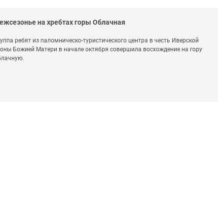
ежсезонье на хребтах горы Облачная
уппа ребят из паломническо-туристического центра в честь Иверской
оны Божией Матери в начале октября совершила восхождение на гору
блачную.