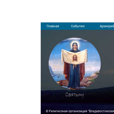
Главная
События
Архиерей
Святыни
© Религиозная организация "Владивостокска