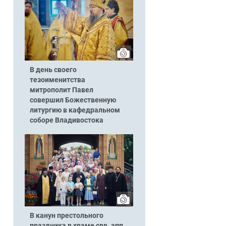
В день своего
тезоименитства
митрополит Павел
совершил Божественную
литургию в кафедральном
соборе Владивостока
В канун престольного
праздника в храме свв. апп.