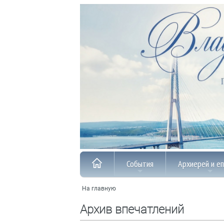
События
Архиерей и е
На главную
Архив впечатлений