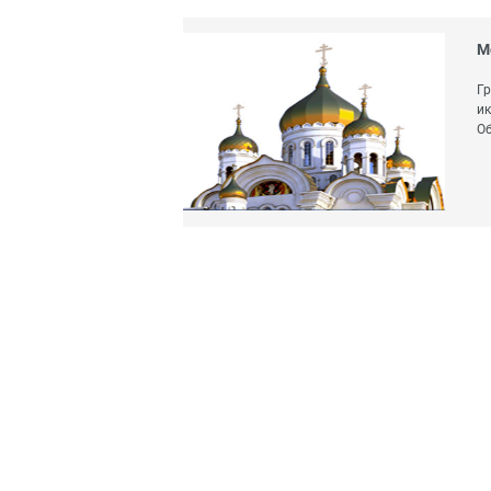
М
Гр
ик
О