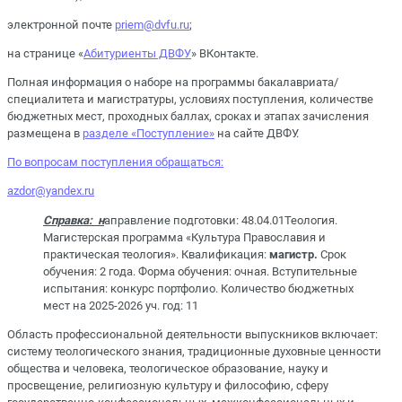
электронной почте
priem@dvfu.ru
;
на странице «
Абитуриенты ДВФУ
» ВКонтакте.
Полная информация о наборе на программы бакалавриата/
специалитета и магистратуры, условиях поступления, количестве
бюджетных мест, проходных баллах, сроках и этапах зачисления
размещена в
разделе «Поступление»
на сайте ДВФУ.
По вопросам поступления обращаться:
azdor@yandex.ru
Справка: н
аправление подготовки: 48.04.01Теология.
Магистерская программа «Культура Православия и
практическая теология». Квалификация:
магистр.
Срок
обучения: 2 года. Форма обучения: очная. Вступительные
испытания: конкурс портфолио. Количество бюджетных
мест на 2025-2026 уч. год: 11
Область профессиональной деятельности выпускников включает:
систему теологического знания, традиционные духовные ценности
общества и человека, теологическое образование, науку и
просвещение, религиозную культуру и философию, сферу