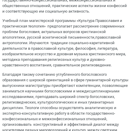
государственно-конфессиональных, межконфессиональных и
общественных отношений, практические аспекты жизни конфессий
и соответствующую им социальную активность.
Учебный план магистерской программы «Культура Православия и
практическая теология» предполагает рассмотрение современных
проблем богословия, актуальных вопросов христианской
апологетики, русской аскетической письменности,православной
антропологии. Изучаются традиции социально-каритативной
деятельности в православной культуре, философия, литература,
изобразительное искусство и духовная музыка христианского мира,
методика преподавания религиозных культур и духовно-
нравственного воспитания, сравнительное религиоведение.
Благодаря такому сочетанию углубленного богословского
образования с широкой ориентацией в сфере гуманитарной культуры
выпускники магистратуры приобретают компетенции, позволяющие
заниматься научными богословскими и междисциплинарными
исследованиями, преподавать широкий спектр богословских,
религиоведческих, культурологических и иных гуманитарных
дисциплин. Теологи способны осуществлять аналитическую и
экспертно-консультативную работу в области государственно-
конфессиональных и межконфессиональных отношений,
организовывать конструктивный и эффективный диалог между
носителями разных мировоззрений и культур, между светским