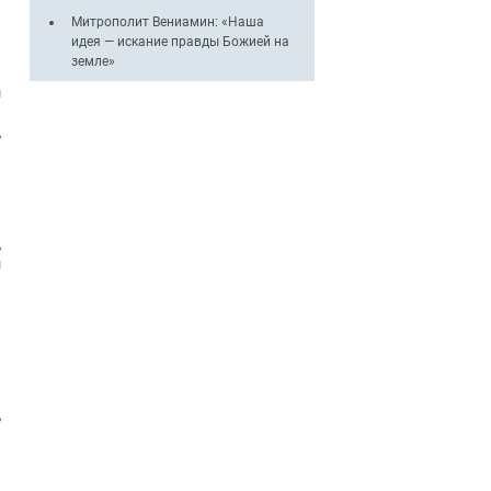
Митрополит Вениамин: «Наша
идея — искание правды Божией на
земле»
й
ы
ь
,
н
а
н
,
ы
н
.
и
:
ь
,
я
а
а