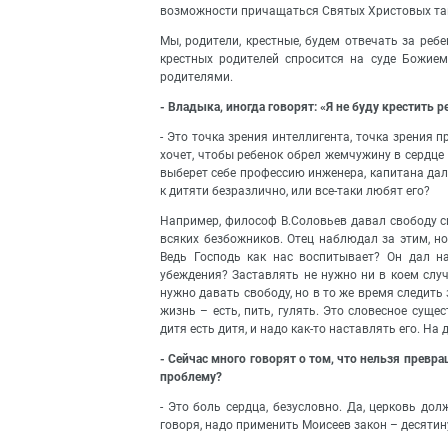
возможности причащаться Святых Христовых та
Мы, родители, крестные, будем отвечать за реб
крестных родителей спросится на суде Божие
родителями.
- Владыка, иногда говорят: «Я не буду крестить 
- Это точка зрения интеллигента, точка зрения 
хочет, чтобы ребенок обрел жемчужину в сердце и
выберет себе профессию инженера, капитана дал
к дитяти безразлично, или все-таки любят его?
Например, философ В.Соловьев давал свободу с
всяких безбожников. Отец наблюдал за этим, но
Ведь Господь как нас воспитывает? Он дал н
убеждения? Заставлять не нужно ни в коем случ
нужно давать свободу, но в то же время следить 
жизнь – есть, пить, гулять. Это словесное суще
дитя есть дитя, и надо как-то наставлять его. На
- Сейчас много говорят о том, что нельзя превр
проблему?
- Это боль сердца, безусловно. Да, церковь до
говоря, надо применить Моисеев закон – десятину