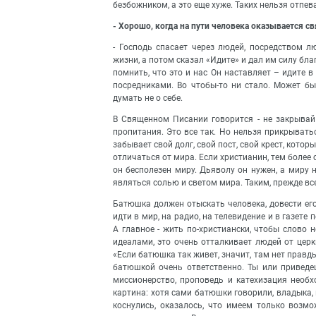
безбожником, а это еще хуже. Таких нельзя отпева
- Хорошо, когда на пути человека оказывается 
- Господь спасает через людей, посредством л
жизни, а потом сказал «Идите» и дал им силу б
помнить, что это и нас Он наставляет – идите 
посредниками. Во чтобы-то ни стало. Может быт
думать не о себе.
В Священном Писании говорится - не закрывай
пропитания. Это все так. Но нельзя прикрыват
забывает свой долг, свой пост, свой крест, кото
отличаться от мира. Если христианин, тем более с
он бесполезен миру. Дьяволу он нужен, а миру н
являться солью и светом мира. Таким, прежде вс
Батюшка должен отыскать человека, довести его
идти в мир, на радио, на телевидение и в газете
А главное - жить по-христиански, чтобы слово 
идеалами, это очень отталкивает людей от церкв
«Если батюшка так живет, значит, там нет правды,
батюшкой очень ответственно. Ты или приведеш
миссионерство, проповедь и катехизация необх
картина: хотя сами батюшки говорили, владыка, н
коснулись, оказалось, что имеем только возм