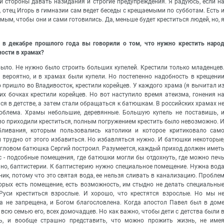
ей стороны давать назидания и строгие предупреждения. Я радуюсь, если н
 отец Игорь в гимназии сам ведет беседы с крещаемыми по субботам. Есть 
мым, чтобы они и сами готовились. Да, меньше будет креститься людей, но, 
 в декабре прошлого года вы говорили о том, что нужно крестить наро
ости в храмах?
было. Не нужно было строить больших купелей. Крестили только младенцев
, вероятно, и в храмах были купели. Но постепенно надобность в крещени
 пришло во Владивосток, крестили корейцев. У каждого храма (я вычитал и
их бочках крестили корейцев. Но вот наступило время атеизма, гонения н
я в детстве, а затем стали обращаться к батюшкам. В российских храмах н
роблема. Храмы небольшие, деревянные. Большую купель не поставишь, 
ово приходили креститься, полным погружением крестить было невозможно. 
бливания, которым пользовались католики и которое критиковало сам
 трудно от этого избавиться. Но избавляться нужно. И батюшки некоторые
 Угловом батюшка Сергий построил. Разумеется, каждый приход должен имет
с - подсобные помещения, где батюшки могли бы отдохнуть, где можно печ
чно, баптистерии. К баптистерию нужно специальное помещение. Нужна вод
ик, потому что это святая вода, ее нельзя сливать в канализацию. Пробле
торых есть помещение, есть возможность, им стыдно не делать специальны
Руси креститься взрослые. И хорошо, что крестятся взрослые. Но мы н
на не запрещена, и Богом благословлена. Когда апостол Павел был в дом
 всю семью его, всех домочадцев. Но как важно, чтобы дети с детства были 
ть, и вообще страшно представить, что можно прожить жизнь, не име