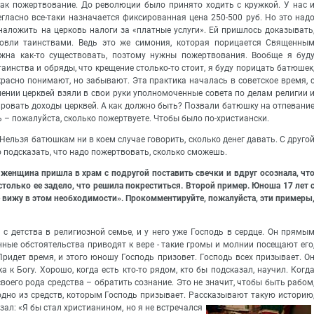
 как пожертвование. До революции было принято ходить с кружкой. У нас 
егласно все-таки назначается фиксированная цена 250-500 руб. Но это над
наложить на церковь налоги за «платные услуги». Ей пришлось доказывать
рговли таинствами. Ведь это же симония, которая порицается Священны
жна как-то существовать, поэтому нужны пожертвования. Вообще я буд
 таинства и обряды, что крещение столько-то стоит, я буду порицать батюшек
екрасно понимают, но забывают. Эта практика началась в советское время, 
лении церквей взяли в свои руки уполномоченные совета по делам религии 
ировать доходы церквей. А как должно быть? Позвали батюшку на отпевани
ь – пожалуйста, сколько пожертвуете. Чтобы было по-христиански.
 Нельзя батюшкам ни в коем случае говорить, сколько денег давать. С друго
о подсказать, что надо пожертвовать, сколько сможешь.
 женщина пришла в храм с подругой поставить свечки и вдруг осознала, чт
астолько ее задело, что решила покреститься. Второй пример. Юноша 17 лет 
е вижу в этом необходимости». Прокомментируйте, пожалуйста, эти примеры
 с детства в религиозной семье, и у него уже Господь в сердце. Он прямы
енные обстоятельства приводят к вере - такие громы и молнии посещают его
Придет время, и этого юношу Господь призовет. Господь всех призывает. О
а к Богу. Хорошо, когда есть кто-то рядом, кто бы подсказал, научил. Когд
своего рода средства – обратить сознание. Это не значит, чтобы быть рабом
 одно из средств, которым Господь призывает. Рассказывают такую историю
азал: «Я бы
стал христианином, но я не встречался