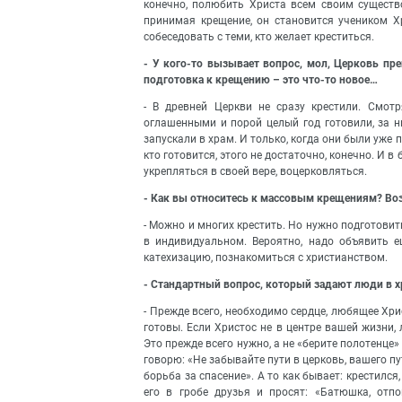
конечно, полюбить Христа всем своим существо
принимая крещение, он становится учеником Х
собеседовать с теми, кто желает креститься.
- У кого-то вызывает вопрос, мол, Церковь пр
подготовка к крещению – это что-то новое…
- В древней Церкви не сразу крестили. Смот
оглашенными и порой целый год готовили, за н
запускали в храм. И только, когда они были уже п
кто готовится, этого не достаточно, конечно. И 
укрепляться в своей вере, воцерковляться.
- Как вы относитесь к массовым крещениям? Во
- Можно и многих крестить. Но нужно подготовит
в индивидуальном. Вероятно, надо объявить е
катехизацию, познакомиться с христианством.
- Стандартный вопрос, который задают люди в х
- Прежде всего, необходимо сердце, любящее Христ
готовы. Если Христос не в центре вашей жизни,
Это прежде всего нужно, а не «берите полотенце» 
говорю: «Не забывайте пути в церковь, вашего п
борьба за спасение». А то как бывает: крестился
его в гробе друзья и просят: «Батюшка, отп