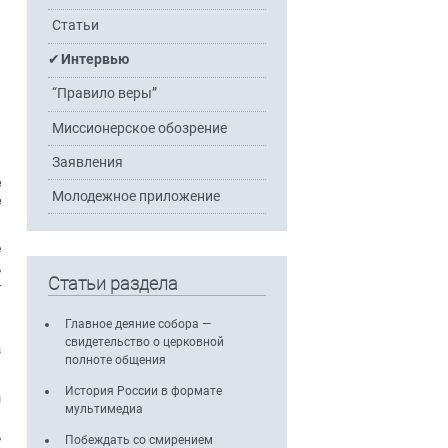
Статьи
Интервью
“Правило веры”
Миссионерское обозрение
Заявления
е
Молодежное приложение
е
е
,
Статьи раздела
-
Главное деяние собора —
м
свидетельство о церковной
з
полноте общения
История России в формате
ы
мультимедиа
и
,
Побеждать со смирением