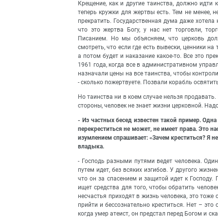
Крещение, как и другие таинства, должно идти
теперь кружки для жертвы есть. Тем не менее, н
прекратить. Государственная дума даже хотела 
что это жертва Богу, у нас нет торговли, то
Писанием. Но мы объясняем, что церковь дол
смотреть, что если где есть вывески, ценники на
а потом будет и наказание какое-то. Все это пр
1961 года, когда все в административном управ
назначали цены на все таинства, чтобы контрол
- сколько пожертвуете. Позвали корабль освятит
Но таинства ни в коем случае нельзя продавать.
стороны, человек не знает жизни церковной. Над
- Из частных бесед известен такой пример. Одна
перекреститься не может, не имеет права. Это н
изумлением спрашивает: «Зачем креститься? Я н
владыка.
- Господь разными путями ведет человека. Один
путем идет, без всяких изгибов. У другого жизн
что он за спасением и защитой идет к Господу. 
ищет средства для того, чтобы обратить человек
несчастья приходят в жизнь человека, это тоже 
прийти и бессознательно креститься. Нет – это
когда умер атеист, он предстал перед Богом и ск