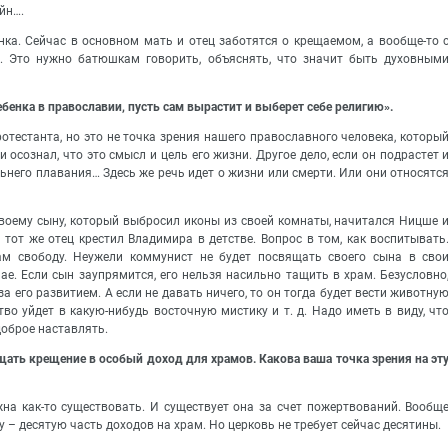
йн….
енка. Сейчас в основном мать и отец заботятся о крещаемом, а вообще-то 
м. Это нужно батюшкам говорить, объяснять, что значит быть духовным
ребенка в православии, пусть сам вырастит и выберет себе религию».
протестанта, но это не точка зрения нашего православного человека, которы
 осознал, что это смысл и цель его жизни. Другое дело, если он подрастет 
ьнего плавания… Здесь же речь идет о жизни или смерти. Или они относятс
воему сыну, который выбросил иконы из своей комнаты, начитался Ницше 
 тот же отец крестил Владимира в детстве. Вопрос в том, как воспитывать
ам свободу. Неужели коммунист не будет посвящать своего сына в сво
ае. Если сын заупрямится, его нельзя насильно тащить в храм. Безусловно
за его развитием. А если не давать ничего, то он тогда будет вести животну
ство уйдет в какую-нибудь восточную мистику и т. д. Надо иметь в виду, чт
 доброе наставлять.
ащать крещение в особый доход для храмов. Какова ваша точка зрения на эт
лжна как-то существовать. И существует она за счет пожертвований. Вообщ
 – десятую часть доходов на храм. Но церковь не требует сейчас десятины.