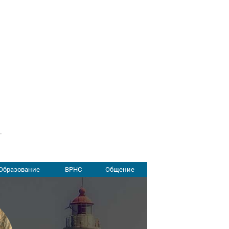
Образование
ВРНС
Общение