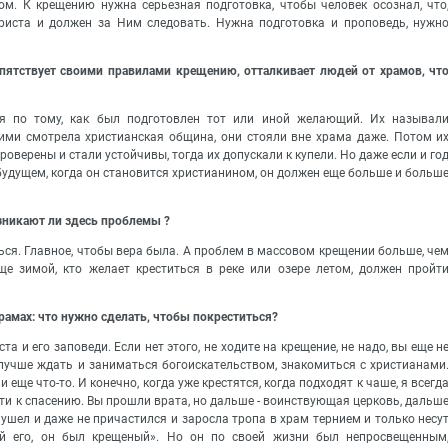
м. К крещению нужна серьезная подготовка, чтобы человек осознал, что
риста и должен за Ним следовать. Нужна подготовка и проповедь, нужн
епятствует своими правилами крещению, отталкивает людей от храмов, чт
ря по тому, как был подготовлен тот или иной желающий. Их называл
ими смотрела христианская община, они стояли вне храма даже. Потом и
роверены и стали устойчивы, тогда их допускали к купели. Но даже если и го
в будущем, когда он становится христианином, он должен еще больше и больш
зникают ли здесь проблемы ?
ься. Главное, чтобы вера была. А проблем в массовом крещении больше, че
ще зимой, кто желает креститься в реке или озере летом, должен пройт
рамах: что нужно сделать, чтобы покреститься?
а и его заповеди. Если нет этого, не ходите на крещение, не надо, вы еще н
 лучше ждать и заниматься богоискательством, знакомиться с христианами
и еще что-то. И конечно, когда уже крестятся, когда подходят к чаше, я всегд
ути к спасению. Вы прошли врата, но дальше - воинствующая церковь, дальш
, ушел и даже не причастился и заросла тропа в храм тернием и только несу
ой его, он был крещеный». Но он по своей жизни был непросвещенным