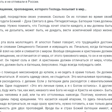
ть и не отпевали в России.
священник, проповедник, которого Господь посылает в мир…
юдей, посредством своих учеников. Сколько Он их готовил во время свое
лагодати Божией – Духа Святаго в день Пятидесятницы. Батюшки тоже должн
в мир. Нужно помнить, что Господь хочет спасти каждого, а мы должны быт
ь, не досыпать, может быть, не доедать, вести аскетический образ жизни
 рта вола молотящего. И апостол Павел говорит, что трудящийся достои
ься словами Священного Писания и извращать их. Печально, когда батюшк
рый взял на себя и сливается с миром. Вообще священник и христианин долже
вященник, не отличается от мира, от этого греховного мира, то он и не нужен
ет. Он теряет соль и свет. А христианин должен отличаться от мира, чтоб
его, должен быть и батюшка, безусловно. Надо всегда побуждать себя.
 с помощью миссионеров до купели, а не сидеть в храме только. Он долже
 печататься. И носить одежду свою, не стыдиться. Это молчаливая проповедь
не расходилось с делами. Если у батюшки дела расходятся с евангельским
и. Одни подумают: «Это его личные грехи, а я с Богом остаюсь». А другие
 буду жить так, как жил, никакого мне Бога не надо и Христа не нужно». Быт
ь человека в рай, или ты его оттолкнешь навсегда. Поэтому, конечно же
одимы перед крещением. Что касается нашей епархии, то здесь печальна
адо встречаться, не надо сразу крестить, нужно готовить, а как только дел
ожность для двух проповедей. Вроде бы и страх Божий батюшки имеют, 