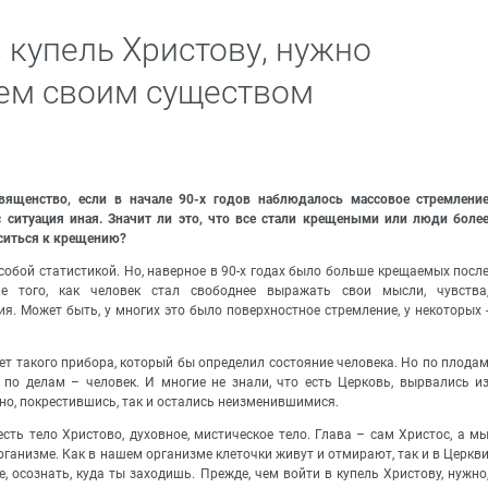
 купель Христову, нужно
ем своим существом
вященство, если в начале 90-х годов наблюдалось массовое стремлени
ас ситуация иная. Значит ли это, что все стали крещеными или люди боле
оситься к крещению?
собой статистикой. Но, наверное в 90-х годах было больше крещаемых посл
ле того, как человек стал свободнее выражать свои мысли, чувства
я. Может быть, у многих это было поверхностное стремление, у некоторых 
нет такого прибора, который бы определил состояние человека. Но по плода
, по делам – человек. И многие не знали, что есть Церковь, вырвались и
 но, покрестившись, так и остались неизменившимися.
сть тело Христово, духовное, мистическое тело. Глава – сам Христос, а м
организме. Как в нашем организме клеточки живут и отмирают, так и в Церкв
е, осознать, куда ты заходишь. Прежде, чем войти в купель Христову, нужно