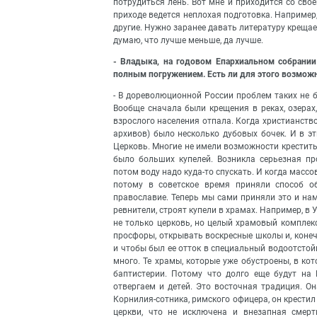
потрудиться лень. Вот мне и приходится со сво
приходе ведется неплохая подготовка. Например,
другие. Нужно заранее давать литературу крещае
думаю, что лучше меньше, да лучше.
- Владыка, на годовом Епархиальном собрании
полным погружением. Есть ли для этого возможн
- В дореволюционной России проблем таких не 
Вообще сначала были крещения в реках, озерах
взрослого населения отпала. Когда христианство
архивов) было несколько дубовых бочек. И в эт
Церковь. Многие не имели возможности креститьс
было больших купелей. Возникла серьезная п
потом воду надо куда-то спускать. И когда масс
потому в советское время приняли способ о
православие. Теперь мы сами приняли это и нам
ревнители, строят купели в храмах. Например, в
не только церковь, но целый храмовый комплек
просфоры, открывать воскресные школы и, коне
и чтобы был ее отток в специальный водоотстойн
много. Те храмы, которые уже обустроены, в ко
баптистерии. Потому что долго еще будут на 
отвергаем и детей. Это восточная традиция. О
Корнилия-сотника, римского офицера, он крестил
церкви, что не исключена и внезапная смер