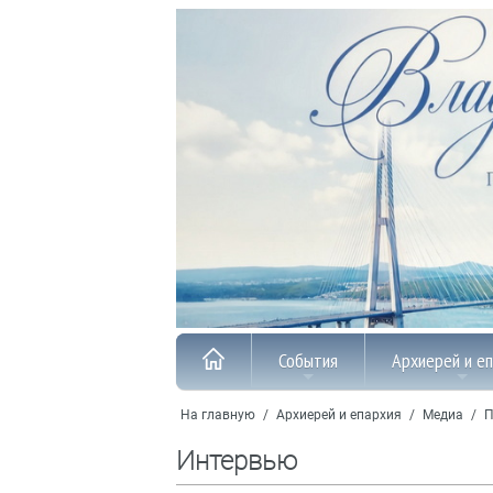
События
Архиерей и е
На главную
/
Архиерей и епархия
/
Медиа
/
П
Интервью