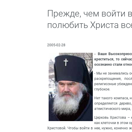
Прежде, чем войти в
полюбить Христа вс
2005-02-28
- Ваше Высокопреос
креститься, то сейч
осознанно стали отн
- Мы не занимались о
раскрепощения, пос
религиозные убеждени
глубокое.
Нет такого компаса, 
определяется дерево
атеистического мира,
Церковь Христова – е
как клеточки в этом 
Христовой. Чтобы войти в нее, нужно, конечно ж