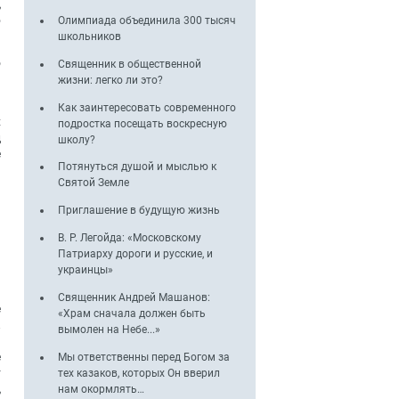
,
Олимпиада объединила 300 тысяч
о
школьников
о
Священник в общественной
жизни: легко ли это?
и
Как заинтересовать современного
х
подростка посещать воскресную
д
школу?
е
Потянуться душой и мыслью к
Святой Земле
Приглашение в будущую жизнь
м
В. Р. Легойда: «Московскому
и
Патриарху дороги и русские, и
украинцы»
Священник Андрей Машанов:
е
«Храм сначала должен быть
.
вымолен на Небе...»
а
Мы ответственны перед Богом за
е
тех казаков, которых Он вверил
т
нам окормлять…
,