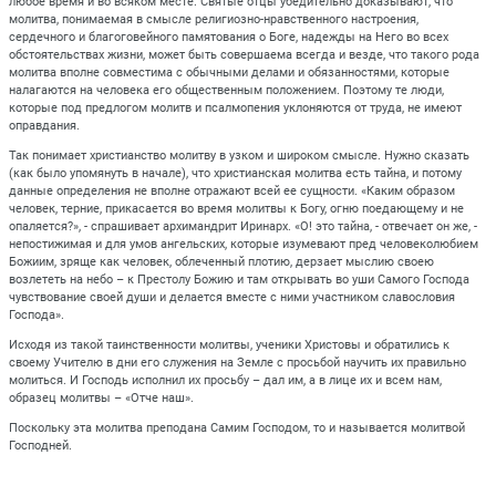
любое время и во всяком месте. Святые отцы убедительно доказывают, что
молитва, понимаемая в смысле религиозно-нравственного настроения,
сердечного и благоговейного памятования о Боге, надежды на Него во всех
обстоятельствах жизни, может быть совершаема всегда и везде, что такого рода
молитва вполне совместима с обычными делами и обязанностями, которые
налагаются на человека его общественным положением. Поэтому те люди,
которые под предлогом молитв и псалмопения уклоняются от труда, не имеют
оправдания.
Так понимает христианство молитву в узком и широком смысле. Нужно сказать
(как было упомянуть в начале), что христианская молитва есть тайна, и потому
данные определения не вполне отражают всей ее сущности. «Каким образом
человек, терние, прикасается во время молитвы к Богу, огню поедающему и не
опаляется?», - спрашивает архимандрит Иринарх. «О! это тайна, - отвечает он же, -
непостижимая и для умов ангельских, которые изумевают пред человеколюбием
Божиим, зряще как человек, облеченный плотию, дерзает мыслию своею
возлететь на небо – к Престолу Божию и там открывать во уши Самого Господа
чувствование своей души и делается вместе с ними участником славословия
Господа».
Исходя из такой таинственности молитвы, ученики Христовы и обратились к
своему Учителю в дни его служения на Земле с просьбой научить их правильно
молиться. И Господь исполнил их просьбу – дал им, а в лице их и всем нам,
образец молитвы – «Отче наш».
Поскольку эта молитва преподана Самим Господом, то и называется молитвой
Господней.