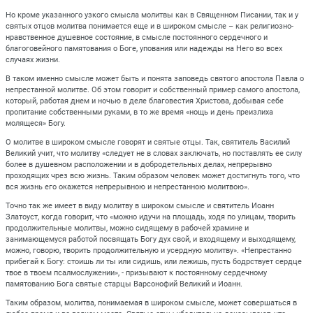
Но кроме указанного узкого смысла молитвы как в Священном Писании, так и у
святых отцов молитва понимается еще и в широком смысле – как религиозно-
нравственное душевное состояние, в смысле постоянного сердечного и
благоговейного памятования о Боге, упования или надежды на Него во всех
случаях жизни.
В таком именно смысле может быть и понята заповедь святого апостола Павла о
непрестанной молитве. Об этом говорит и собственный пример самого апостола,
который, работая днем и ночью в деле благовестия Христова, добывая себе
пропитание собственными руками, в то же время «нощь и день преизлиха
молящеся» Богу.
О молитве в широком смысле говорят и святые отцы. Так, святитель Василий
Великий учит, что молитву «следует не в словах заключать, но поставлять ее силу
более в душевном расположении и в добродетельных делах, непрерывно
проходящих чрез всю жизнь. Таким образом человек может достигнуть того, что
вся жизнь его окажется непрерывною и непрестанною молитвою».
Точно так же имеет в виду молитву в широком смысле и святитель Иоанн
Златоуст, когда говорит, что «можно идучи на площадь, ходя по улицам, творить
продолжительные молитвы, можно сидящему в рабочей храмине и
занимающемуся работой посвящать Богу дух свой, и входящему и выходящему,
можно, говорю, творить продолжительную и усердную молитву». «Непрестанно
прибегай к Богу: стоишь ли ты или сидишь, или лежишь, пусть бодрствует сердце
твое в твоем псалмослужении», - призывают к постоянному сердечному
памятованию Бога святые старцы Варсонофий Великий и Иоанн.
Таким образом, молитва, понимаемая в широком смысле, может совершаться в