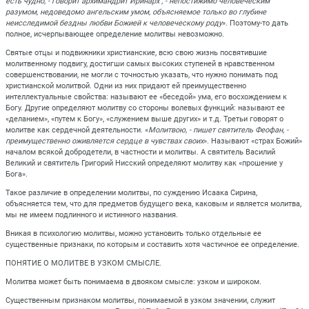
есть чудно, - говорит архимандрит Иринарх , - непостижимо человеческим
разумом, недоведомо ангельским умом, объясняемое только во глубине
неисследимой бездны любви Божией к человеческому роду
». Поэтому-то дать
полное, исчерпывающее определение молитвы невозможно.
Святые отцы и подвижники христианские, всю свою жизнь посвятившие
молитвенному подвигу, достигши самых высоких ступеней в нравственном
совершенствовании, не могли с точностью указать, что нужно понимать под
христианской молитвой. Одни из них придают ей преимущественно
интеллектуальные свойства: называют ее «беседой» ума, его восхождением к
Богу. Другие определяют молитву со стороны волевых функций: называют ее
«деланием», «путем к Богу», «служением выше других» и т.д. Третьи говорят о
молитве как сердечной деятельности. «
Молитвою, - пишет святитель Феофан, -
преимущественно оживляется сердце в чувствах своих
». Называют «страх Божий»
началом всякой добродетели, в частности и молитвы. А святитель Василий
Великий и святитель Григорий Нисский определяют молитву как «прошение у
Бога».
Такое различие в определении молитвы, по суждению Исаака Сирина,
объясняется тем, что для предметов будущего века, каковым и является молитва,
мы не имеем подлинного и истинного названия.
Вникая в психологию молитвы, можно установить только отдельные ее
существенные признаки, по которым и составить хотя частичное ее определение.
ПОНЯТИЕ О МОЛИТВЕ В УЗКОМ СМЫСЛЕ.
Молитва может быть понимаема в двояком смысле: узком и широком.
Существенным признаком молитвы, понимаемой в узком значении, служит