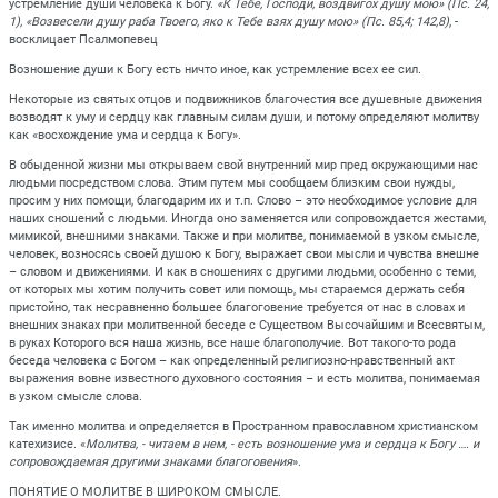
устремление души человека к Богу.
«К Тебе, Господи, воздвигох душу мою» (Пс. 24,
1), «Возвесели душу раба Твоего, яко к Тебе взях душу мою» (Пс. 85,4; 142,8)
, -
восклицает Псалмопевец
Возношение души к Богу есть ничто иное, как устремление всех ее сил.
Некоторые из святых отцов и подвижников благочестия все душевные движения
возводят к уму и сердцу как главным силам души, и потому определяют молитву
как «восхождение ума и сердца к Богу».
В обыденной жизни мы открываем свой внутренний мир пред окружающими нас
людьми посредством слова. Этим путем мы сообщаем близким свои нужды,
просим у них помощи, благодарим их и т.п. Слово – это необходимое условие для
наших сношений с людьми. Иногда оно заменяется или сопровождается жестами,
мимикой, внешними знаками. Также и при молитве, понимаемой в узком смысле,
человек, возносясь своей душою к Богу, выражает свои мысли и чувства внешне
– словом и движениями. И как в сношениях с другими людьми, особенно с теми,
от которых мы хотим получить совет или помощь, мы стараемся держать себя
пристойно, так несравненно большее благоговение требуется от нас в словах и
внешних знаках при молитвенной беседе с Существом Высочайшим и Всесвятым,
в руках Которого вся наша жизнь, все наше благополучие. Вот такого-то рода
беседа человека с Богом – как определенный религиозно-нравственный акт
выражения вовне известного духовного состояния – и есть молитва, понимаемая
в узком смысле слова.
Так именно молитва и определяется в Пространном православном христианском
катехизисе. «
Молитва, - читаем в нем, - есть возношение ума и сердца к Богу …. и
сопровождаемая другими знаками благоговения
».
ПОНЯТИЕ О МОЛИТВЕ В ШИРОКОМ СМЫСЛЕ.