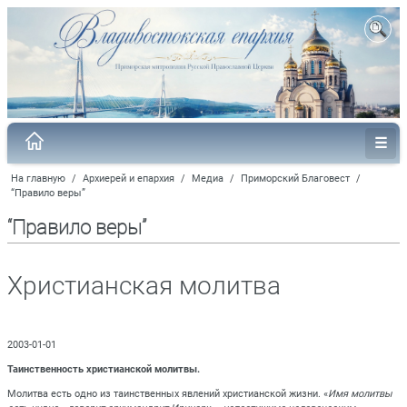
На главную
/
Архиерей и епархия
/
Медиа
/
Приморский Благовест
/
“Правило веры”
“Правило веры”
Христианская молитва
2003-01-01
Таинственность христианской молитвы.
Молитва есть одно из таинственных явлений христианской жизни. «
Имя молитвы