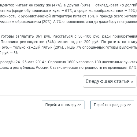
дентов читает ее сражу же (47%), а другая (50%) — откладывает «в долги
енных (среди обучавшихся в вузе — 61%, а среди малообразованных — 29%)
Склонность к букинистической литературе питают 15%, и прежде всего жител
с высшим образованием (20%). А 7% опрошенных иногда даже берут ненужные
готовы заплатить 361 руб. Расстаться с 50–100 руб. ради приобретени
Половина респондентов (54%) может отдать 200 руб. Потратить на книг
400 руб. — только каждый пятый (20%). Лишь 7% опрошенных готовы выложит
 руб. — 5%.
оведён 24–25 мая 2014 г. Опрошено 1600 человек в 130 населенных пункта
 краях и республиках России. Статистическая погрешность не превышает 3,4%
Следующая статья »
Перейти к номеру >>
Перейти к разделу >>