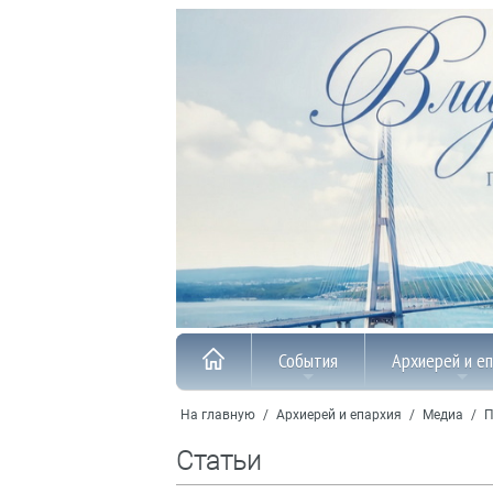
События
Архиерей и е
На главную
/
Архиерей и епархия
/
Медиа
/
П
Статьи