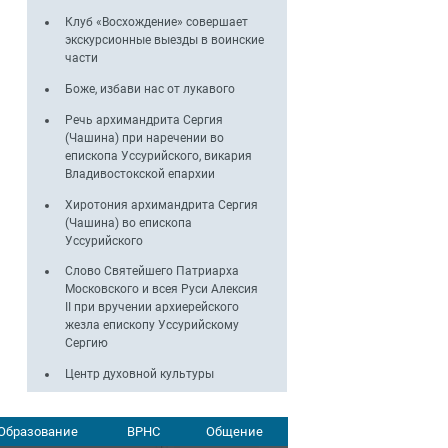
Клуб «Восхождение» совершает
экскурсионные выезды в воинские
части
Боже, избави нас от лукавого
Речь архимандрита Сергия
(Чашина) при наречении во
епископа Уссурийского, викария
Владивостокской епархии
Хиротония архимандрита Сергия
(Чашина) во епископа
Уссурийского
Слово Святейшего Патриарха
Московского и всея Руси Алексия
II при вручении архиерейского
жезла епископу Уссурийскому
Сергию
Центр духовной культуры
Образование
ВРНС
Общение