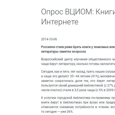
Опрос ВЦИОМ: Книги
Интернете
2014-10-06
Россияне стали реже брать книги у знакомых или
литературы заметно возросла
Всероссийский центр изучения общественного м
чаще берут литературу, сколько готовы заплатит
Сегодня, как и пять лет назад, треть наших сограж
а чаще это делают 35–44 летние (41%), москвич
заметно сократилась доля тех, кто берет литер
пользуется своей домашней библиотекой (с 27% д
числе платно) стали в 3,5 раза чаще (с 5% в 2009 г.
К услугам городской библиотеки по-прежнему при
книги берут в библиотеках при вузах или предп
отмечается снижение потребности в чтении: есл
то сегодня — уже 36%.