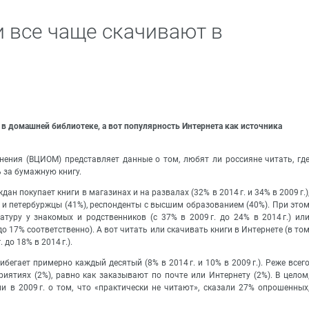
 все чаще скачивают в
 в домашней библиотеке, а вот популярность Интернета как источника
нения (ВЦИОМ) представляет данные о том, любят ли россияне читать, гд
ь за бумажную книгу.
дан покупает книги в магазинах и на развалах (32% в 2014 г. и 34% в 2009 г.)
и и петербуржцы (41%), респонденты с высшим образованием (40%). При это
атуру у знакомых и родственников (с 37% в 2009 г. до 24% в 2014 г.) ил
о 17% соответственно). А вот читать или скачивать книги в Интернете (в то
 до 18% в 2014 г.).
бегает примерно каждый десятый (8% в 2014 г. и 10% в 2009 г.). Реже всег
риятиях (2%), равно как заказывают по почте или Интернету (2%). В целом
и в 2009 г. о том, что «практически не читают», сказали 27% опрошенных