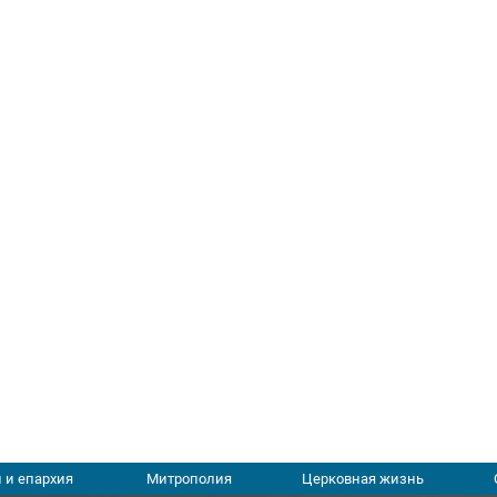
 и епархия
Митрополия
Церковная жизнь