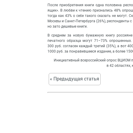
После приобретения книги одна половина респон
ящик». В любви к чтению признались 48% опрош
тогда как 43% о себе такого сказать не могут. 
Москвы и Санкт-Петербурга (26%), респонденты 
но зато дешевые книги.
В среднем за новую бумажную книгу россияне 
печатного образца могут 71–73% опрошенных. 
300 руб. согласен каждый третий (35%), а вот 
1000 руб. за понравившееся издание, а более 1500
Инициативный всероссийский опрос ВЦИОМ пр
в 42 областях,
« Предыдущая статья