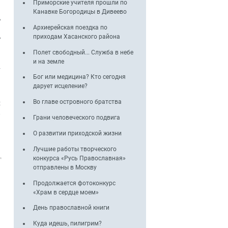
Приморские учителя прошли по
й
Канавке Богородицы в Дивеево
,
и
Архиерейская поездка по
,
приходам Хасанского района
Полет свободный... Служба в небе
я
и на земле
у
Бог или медицина? Кто сегодня
ь
дарует исцеление?
Во главе островного братства
х
.
Грани человеческого подвига
О развитии приходской жизни
Лучшие работы творческого
конкурса «Русь Православная»
отправлены в Москву
Продолжается фотоконкурс
«Храм в сердце моем»
День православной книги
Куда идешь, пилигрим?