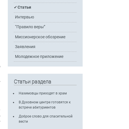
Статьи
Интервью
“Правило веры”
Миссионерское обозрение
Заявления
Молодежное приложение
е
,
Статьи раздела
м
и
Нахимовцы приходят в храм
м
В Духовном центре готовятся к
встрече абитуриентов
о
,
Доброе слово для спасительной
,
вести