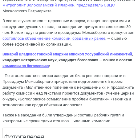
митрополит Волоколамский Иларион, председатель ОВЦС
Московского Патриархата.
В составе участников — церковные иерархи, священнослужители и
сотрудники духовных школ, на заседании присутствовало около 30
чел. В этом году по решению президиума Межсоборного присутствия
состоялось объединение комиссий, созданных ранее
, — с целью
более эффективной их организации.
Викарий Владивостокской епархии епископ Уссурийский Иннокентий
,
кандидат исторических наук, кандидат богословия — вошел в состав
комиссии по богословию
:
- По итогам состоявшегося заседания было решено: направить в
Президиум Межсоборного присутствия подготовленный проект
документа «Молитвенное попечение о некрещенных»; и продолжить
работу комиссии над текстами проектов документов «Учение церкви
о чуде», «Богословское осмысление проблем биоэтики», «Техника и
технологии как среда обитания человека».
Также на заседании были утверждены составы рабочих групп и
контрольные сроки сдачи отзывов — членами комиссии.
Фотогалерея