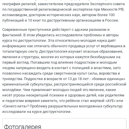
географии религий, заместителем председателя Экспертного совета
по государственной религиоведческой экспертизе при Минюсте РФ,
исламоведом, доктором исторических наук, автором более 100
публикаций и 10 книг по деструктивным организациям в России.
Современные преступники действуют с адским размахом и
фантазией. В этом убедились исследователи проблемы и авторы
курса по деструктологии. Эта относительно молодая наука даёт
информацию как отличать обычного продавца услуг от вербовщика в
тоталитарную секту. Деструктология изучает опасные образования,
явления и структуры, многие из которых кажутся безобидными на
первый взгляд. Попавшим под влияние подросткам и молодым
людям запрещено входить в контакт с полицией и властями, зато
позволено насаждать среди сверстников культ силы, воровства и
тунеядства. Подростки в возрасте от 13 до 18 лет - «боевые единицы»
криминальной субкультуры, распространяющейся среди российской
молодёжи. Чем привлекает молодых людей это явление, какие
несёт угрозы неокрепшей психике и здоровью детей, как родителям
и педагогам вовремя заметить, что ребёнок стал жертвой «АУЕ» или
«Синего кита»? Проблему разрушительных молодежных субкультур
исследовали на курсе деструктологии.
Фотогалерея