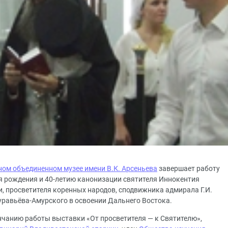
ом объединенном музее имени В.К. Арсеньева
завершает работу
ня рождения и 40-летию канонизации святителя Иннокентия
, просветителя коренных народов, сподвижника адмирала Г.И.
уравьёва-Амурского в освоении Дальнего Востока.
чанию работы выставки «От просветителя — к Святителю»,