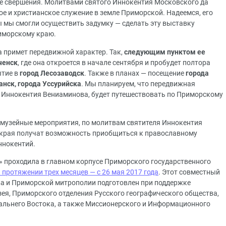
е свершения. Молитвами святого Иннокентия Московского да
е и христианское служение в земле Приморской. Надеемся, его
ы мы смогли осуществить задумку — сделать эту выставку
риморскому краю.
 примет передвижной характер. Так,
следующим пунктом ее
ченск
, где она откроется в начале сентября и пробудет полтора
ытие в
город Лесозаводск
. Также в планах — посещение
города
анск, города Уссурийска
. Мы планируем, что передвижная
 Иннокентия Вениаминова, будет путешествовать по Приморскому
и музейные мероприятия, по молитвам святителя Иннокентия
 края получат возможность приобщиться к православному
ннокентий.
» проходила в главном корпусе Приморского государственного
 протяжении трех месяцев — с 26 мая 2017 года
. Этот совместный
ва и Приморской митрополии подготовлен при поддержке
зея, Приморского отделения Русского географического общества,
альнего Востока, а также Миссионерского и Информационного