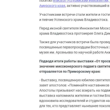
посетил
епископ Уссурийский Иннокентий,
Амурского края
, активно участвовавший в
Участниками встречи стали жители и гост
и певчие Успенского храма Владивостока.
Перед иконой святителя Иннокентия Моск
храма Владивостока протоиерея Олега Ди
Также для участников встречи была прове
посвященные первопроходцам Восточных зе
музея им. Арсеньева по научной работе Ан
Подводя итоги работы выставки «От прос
значение миссионерского подвига святите
отправляется по Приморскому краю
:
- Выставку, посвященную юбилею святител
завет апостолов: «Поминайте наставников
Апостолы призывают нас взирать на подви
выставка напомнила жителям и гостям Вла
вдохновила исследователей и студентов на
для тех, кто представляет нынешнее поко