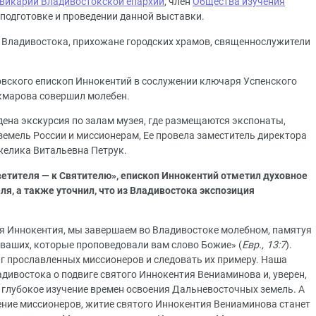
 викарий Владивостокской епархии
, член
Общества изучения
 подготовке и проведении данной выставки.
и Владивостока, прихожане городских храмов, священнослужители
овского епископ Иннокентий в сослужении ключаря Успенского
кмарова совершил молебен.
дена экскурсия по залам музея, где размещаются экспонаты,
мель России и миссионерам, Ее провела заместитель директора
желика Витальевна Петрук.
ветителя — к Святителю», епископ Иннокентий отметил духовное
ля, а также уточнил, что из Владивостока экспозиция
я Иннокентия, мы завершаем во Владивостоке молебном, памятуя
 ваших, которые проповедовали вам слово Божие» (
Евр., 13:7
).
г прославленных миссионеров и следовать их примеру. Наша
дивостока о подвиге святого Иннокентия Вениаминова и, уверен,
 глубокое изучение времен освоения Дальневосточных земель. А
ление миссионеров, житие святого Иннокентия Вениаминова станет