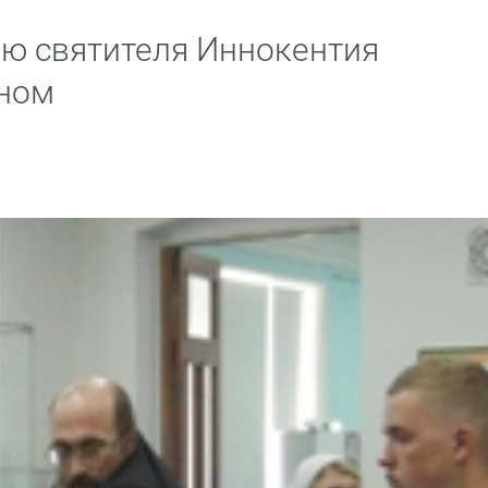
ию святителя Иннокентия
ном