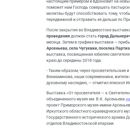
настоящим примером и вдохновит на новы
поможет нам Господь совершать пастырско
молитвы будут способствовать тому, чтоб
передвижной и отправить ее дальше по П
После закрытия во Владивостоке выставка
проведения
должен стать
город Дальнере
месяца. Затем в графике выставки — приб
Арсеньева, села Чугуевки, поселка Партиз
выставка, посвященная юбилею святителя
краю до середины 2018 года.
- Таким образом, через просветительские 
Вениаминова, наши современники, жители
духовному наследию, — отметил епископ И
Выставка «От просветителя — к Святителю
объединенного музея им. В.К. Арсеньева
на
проект Приморского музея имени Арсенье
Иркутского областного краеведческого му
Государственного исторического архива Д
отделов Владивостокской епархии.