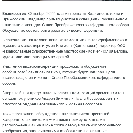
Владивосток
. 30 ноября 2022 года митрополит Владивостокский и
Приморский Владимир принял участие в совещании, посвященном
написанию икон для Спасо-Преображенского кафедрального собора.
Обсуждение состоялось в режиме видеоконференции.
В совещании также участвовали: наместник Свято-Серафимовского
мужского монастыря игумен Климент (Кривоносов), директор ООО
«Православные художественные мастерские «Ковчег» Юлия Белова,
художники-иконописцы мастерской.
Участники видеоконференции продолжили обсуждение
особенностей стилистики икон, которые будут написаны для
иконостаса, стен и колонн Спасо-Преображенского кафедрального
собора.
Впервые были представлены эскизы композиций храмовых икон
священномучеников Андрея Зимина и Павла Лазарева; святых
Апостолов Андрея Первозванного и Иоанна Богослова.
Также состоялось обсуждение написания икон Пресвятой
Богородицы с клеймами — малыми прямоугольниками,
расположенными на иконе сбоку, сверху или снизу от основного
изображения, заключающими изображения, связанные