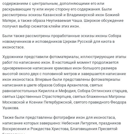
содержанием с центральным, дополняющими его или
раскрывающие ту или иную сторону его содержания. Были
рассмотрены эскизы Казанской и Владимирской икон Божией
Матери, а также образа Неупиваемая Чаша. Широкое обсуждение
получил выбор сюжетов клейм этих икон.
Были также рассмотрены проработанные эскизы иконы Собора
новомучеников и исповедников Церкви Русской для киота в
иконостасе.
Художники представили фотоматериалы, иллюстрирующие этапы
работ по написанию икон. В настоящий момент продолжается
одновременное написание храмовых икон большого размера
высотой около двух с половиной метров и завершается написание
икон иконостаса. Впервые были представлены фотоматериалы
написания в цвете образов Собора Архангелов, святых
равноапостольных Кирилла и Мефодия, Собора Оптинских старцев,
святых Царственных Страстотерпцев, святых блаженных Матроны
Московской и Ксении Петербуржской, святого праведного Феодора
Ушакова.
Также были представлены фотографии икон для иконостаса,
написание которых завершено: Небесная Литургия, праздников
Воскресения и Рождества Христова, Благовещения Пресвятой