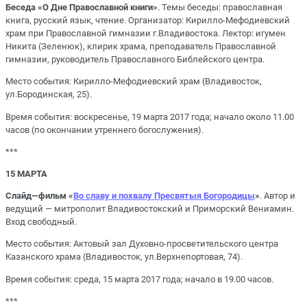
Беседа «О Дне Православной книги»
. Темы беседы: православная
книга, русский язык, чтение. Организатор: Кирилло-Мефодиевский
храм при Православной гимназии г.Владивостока. Лектор: игумен
Никита (Зеленюк), клирик храма, преподаватель Православной
гимназии, руководитель Православного Библейского центра.
Место события: Кирилло-Мефодиевский храм (Владивосток,
ул.Бородинская, 25).
Время события: воскресенье, 19 марта 2017 года; начало около 11.00
часов (по окончании утреннего богослужения).
***
15 МАРТА
Слайд—фильм «
Во славу и похвалу Пресвятыя Богородицы
»
. Автор и
ведущий — митрополит Владивостокский и Приморский Вениамин.
Вход свободный.
Место события: Актовый зал Духовно-просветительского центра
Казанского храма (Владивосток, ул.Верхнепортовая, 74).
Время события: среда, 15 марта 2017 года; начало в 19.00 часов.
***