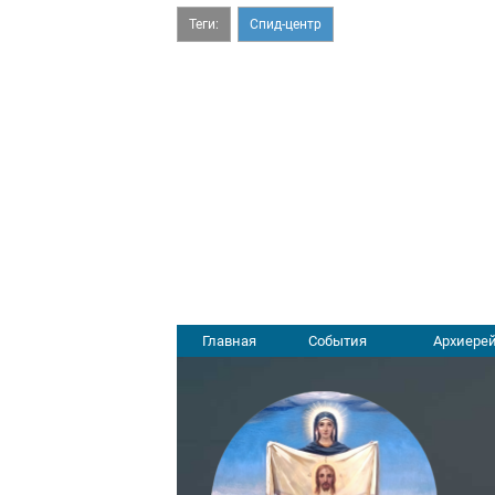
Теги:
Спид-центр
Главная
События
Архиерей