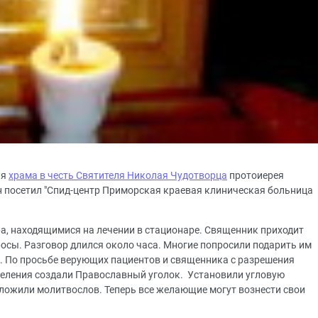
ля
храма в честь Святителя Николая Чудотворца
протоиерея
 посетил "Спид-центр Приморская краевая клиническая больница
ра, находящимися на лечении в стационаре. Священник приходит
просы. Разговор длился около часа. Многие попросили подарить им
ал. По просьбе верующих пациентов и священника с разрешения
деления создали Православный уголок. Установили угловую
оложили молитвослов. Теперь все желающие могут вознести свои