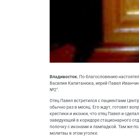
Владивосток.
По благословению настояте
Василия Капитанюка, иерей Павел Иванчин
№2".
Отец Павел встретился с пациентами Цент
обычно раз в месяц. Его ждут, готовят во
крестики и иконки, что отец Павел и сдел
заведующей в коридоре стационарного от
полочку с иконами и лампадкой. Там же п
молитвы в этом уголке.