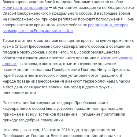
Высокопреосвященнейший владыка Вениамин зачитал особое
молитвенное прошение
— об успешном возведении во Владивостоке
Спасо-Преображенского кафедрального собора. В настоящее время
на Преображенском приходе регулярно проходят богослужения — они
совершаются во временном храме собора по
расписанию, которое
размещается на Епархиальном сайте
.
Также в этот день состоялось освящение креста на купол временного
храма Спасо-Преображенского кафедрального собора; и освящение
плодов нового урожая. После чего Его Высокопреосвященство
обратился к участникам престольного праздника с
Архипастырским
словом
, в котором, в частности, отметил духовное значение
воспоминания о славном Преображении Господа Иисуса Христа на
горе Фавор, в честь которого и был установлен этот праздник. В
народе праздник Преображения именуют также Яблочным Спасом —
в этот день освящаются яблоки, виноград и другие фрукты,
поспевшие летом.
По окончании богослужения во дворе Преображенского
кафедрального собора была устроена праздничная трапеза для
прихожан и всех участников праздника — угощение приготовили
приходу его добрые помощники.
Накануне, в четверг, 18 августа 2016 года, в предпразднство
Преображения Господня, Высокопреосвященнейший владыка