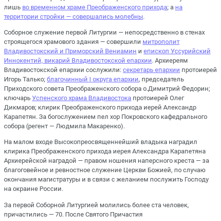
лишь
во временном храме Преображенского прихода
; а
на
территории стройки — совершались молебны
.
Соборное служение первой Литургии — непосредственно в стенах
строящегося храмового здания — совершили
митрополит
Владивостокский и Приморский Вениамин
и
епископ Уссурийский
Иннокентий, викарий Владивостокской епархии
. Архиереям
Владивостокской епархии сослужили:
секретарь епархии
протоиерей
Игорь Талько;
благочинный I округа епархии
, председатель
Приходского совета Преображенского собора о.Димитрий Федорин;
ключарь
Успенского храма Владивостока
протоиерей Олег
Дикмаров; клирик Преображенского прихода иерей Александр
Карапетян. За богослужением пел хор Покровского кафедрального
собора (регент — Людмила Макаренко).
На малом входе Высокопреосвященнейший владыка наградил
клирика Преображенского прихода иерея Александра Карапетяна
Архиерейской наградой — правом ношения наперсного креста — за
благоговейное и ревностное служение Церкви Божией, по случаю
окончания магистратуры и в связи с желанием послужить Господу
на окраине России.
За первой Соборной Литургией молились более ста человек,
причастились — 70. После Святого Причастия