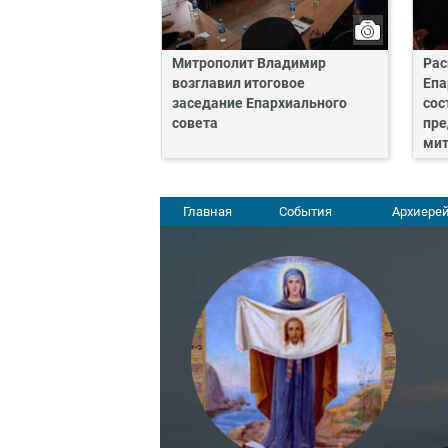
Митрополит Владимир
Рас
возглавил итоговое
Епа
заседание Епархиального
сос
совета
пре
мит
Главная
События
Архиерей