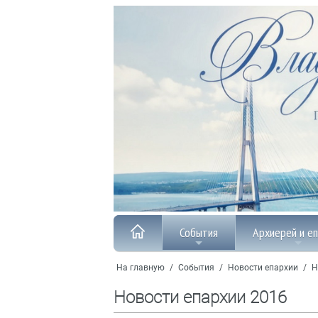
События
Архиерей и е
На главную
/
События
/
Новости епархии
/
Н
Новости епархии 2016