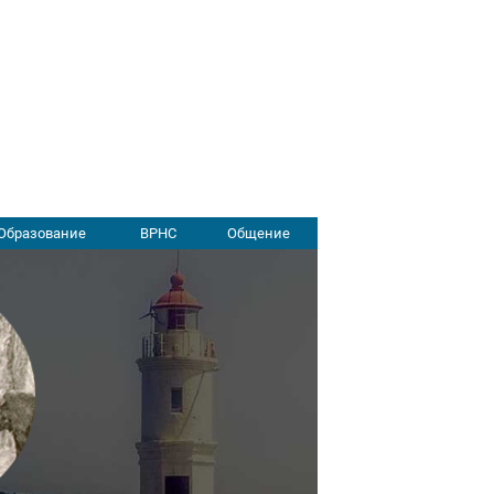
Образование
ВРНС
Общение