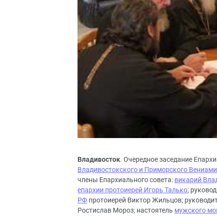
Владивосток
. Очередное заседание Епарх
Владивостокского и Приморского Вениам
члены Епархиального совета:
викарий Вла
епархии протоиерей Игорь Талько
; руково
РФ
протоиерей Виктор Жильцов; руководи
Ростислав Мороз; настоятель
мужского мо