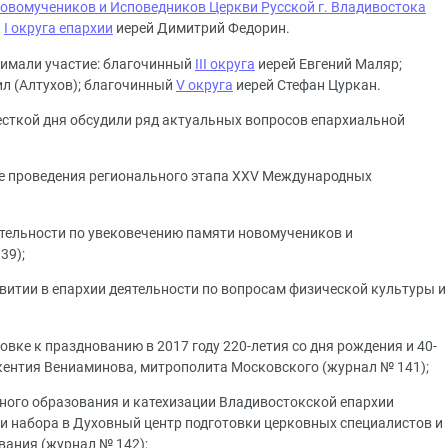
овомучеников и Исповедников Церкви Русской г. Владивостока
й
I округа епархии
иерей Димитрий Федорин.
нимали участие: благочинный
III округа
иерей Евгений Маляр;
л (Алтухов); благочинный
V округа
иерей Стефан Цуркан.
весткой дня обсудили ряд актуальных вопросов епархиальной
де проведения регионального этапа XXV Международных
тельности по увековечению памяти новомучеников и
39);
витии в епархии деятельности по вопросам физической культуры и
овке к празднованию в 2017 году 220-летия со дня рождения и 40-
кентия Вениаминова, митрополита Московского (журнал № 141);
зного образования и катехизации Владивостокской епархии
и набора в Духовный центр подготовки церковных специалистов и
вания (журнал № 142);