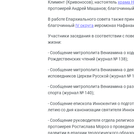
Климент (Кривоносов); настоятель
храма Н
протоиерей Андрей Машанов; благочинны
В работе Епархиального совета также при
благочинный
IV округа
иеромонах Нафанаи
Участники заседания в соответствии с по
жизни:
- Сообщение митрополита Вениамина о хо
Рождественских чтений (журнал № 138);
- Сообщение митрополита Вениамина о дея
исповедников Церкви Русской (журнал № 1
- Сообщение митрополита Вениамина о раз
спорта (журнал № 140);
- Сообщение епископа Иннокентия о подгот
летию со дня канонизации святителя Инно
- Сообщение руководителя отдела религио
протоиерея Ростислава Мороз о проведени
развитии в епархии теологического образо