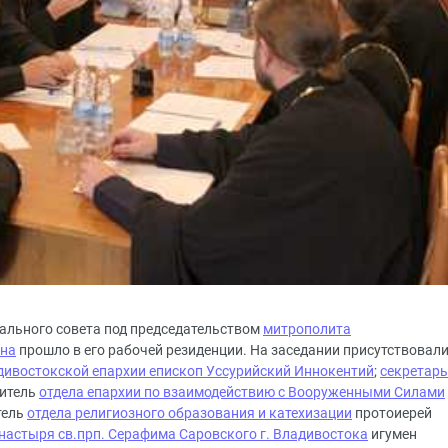
иального совета под председательством
митрополита
ина
прошло в его рабочей резиденции. На заседании присутствовал
дивостокской епархии епископ Уссурийский Иннокентий
;
секретарь
дитель
отдела епархии по взаимодействию с Вооруженными Силами
тель
отдела религиозного образования и катехизации
протоиерей
настыря св.прп. Серафима Саровского г. Владивостока
игумен