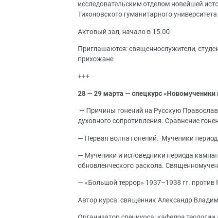
исследовательским отделом новейшей ист
Тихоновского гуманитарного университета 
Актовый зал, начало в 15.00
Приглашаются: священнослужители, студен
прихожане
+++
28 — 29 марта — спецкурс «Новомученики
—
Причины гонений на Русскую Православ
духовного сопротивления. Сравнение гоне
— Первая волна гонений. Мученики период
— Мученики и исповедники периода кампан
обновленческого раскола. Священномучен
— «Большой террор» 1937–1938 гг. против
Автор курса: священник Александр Влади
Организатор спецкурса: кафедра теологии