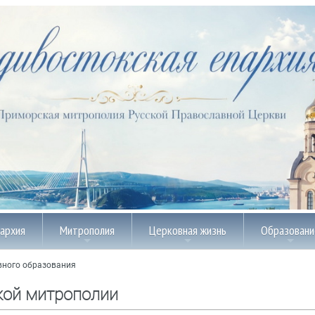
пархия
Митрополия
Церковная жизнь
Образовани
вного образования
кой митрополии