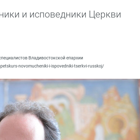
ники и исповедники Церкви
специалистов Владивостокской епархии
spetskurs-novomucheniki-i-ispovedniki-tserkvi-russkoj/