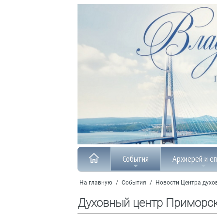
События
Архиерей и е
На главную
/
События
/
Новости Центра духо
Духовный центр Приморс