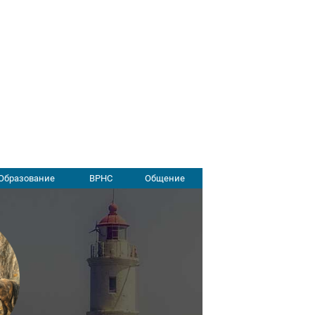
Образование
ВРНС
Общение