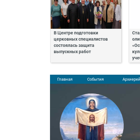
В Центре подготовки
Ста
церковных специалистов
оли
состоялась защита
«Ос
выпускных работ
кул
уче
Главная
События
Архиерей