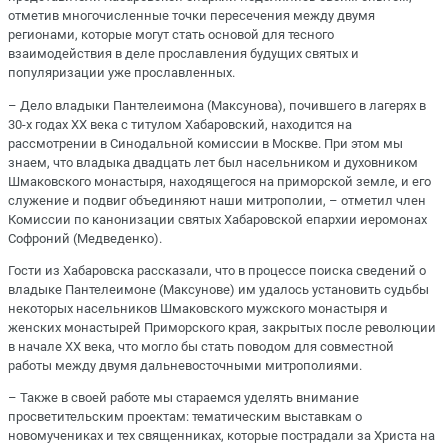
отметив многочисленные точки пересечения между двумя
регионами, которые могут стать основой для тесного
взаимодействия в деле прославления будущих святых и
популяризации уже прославленных.
– Дело владыки Пантелеимона (Максунова), почившего в лагерях в
30-х годах XX века с титулом Хабаровский, находится на
рассмотрении в Синодальной комиссии в Москве. При этом мы
знаем, что владыка двадцать лет был насельником и духовником
Шмаковского монастыря, находящегося на приморской земле, и его
служение и подвиг объединяют наши митрополии, – отметил член
Комиссии по канонизации святых Хабаровской епархии иеромонах
Софроний (Медведенко).
Гости из Хабаровска рассказали, что в процессе поиска сведений о
владыке Пантелеимоне (Максунове) им удалось установить судьбы
некоторых насельников Шмаковского мужского монастыря и
женских монастырей Приморского края, закрытых после революции
в начале XX века, что могло бы стать поводом для совместной
работы между двумя дальневосточными митрополиями.
– Также в своей работе мы стараемся уделять внимание
просветительским проектам: тематическим выставкам о
новомучениках и тех священниках, которые пострадали за Христа на