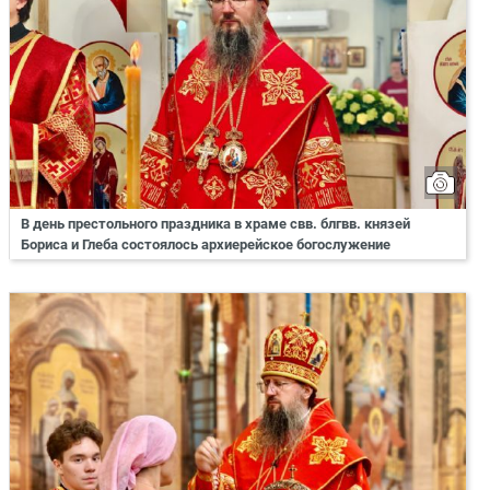
В день престольного праздника в храме свв. блгвв. князей
Бориса и Глеба состоялось архиерейское богослужение