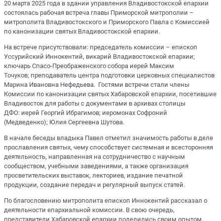
20 марта 2025 года в здании управления Владивостокской епархии
состоялась рабочая встреча главы Приморской митрополии –
митрополита Владивостокского и Приморского Павла с Комиссией
по канонизации святых Владивостокской епархии.
На встрече присутствовали: председатель комиссии – епископ
Уссурийский Иннокентий, викарий Владивостокской епархии;
ключарь Спасо-Преображенского собора иерей Максим
Точуков; преподаватель центра подготовки церковных специалистов
Марина Ивановна Нефедьева. Гостями встречи стали члены
Комиссии по канонизации святых Хабаровской епархии, посетившие
Владивосток для работы с документами в архивах столицы
ДФО: иерей Георгий Ибрагимов; иеромонах Софроний
(Медведенко); Юлия Сергеевна Шутова.
В начале беседы владыка Павел отметил значимость работы в деле
прославления святых, чему способствует системная и всесторонняя
деятельность, направленная на сотрудничество с научным
сообществом, учебными заведениями, а также организация
просветительских выставок, лекториев, издание печатной
продукции, создание передач и регулярный выпуск статей.
По благословению митрополита епископ Иннокентий рассказал о
деятельности епархиальной комиссии. В свою очередь,
представители Хабаровской епархии поделились своим опытом,