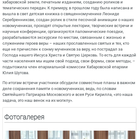
хабаровской земле, печатным изданиям, созданию роликов и
тематических передач. К примеру, в прошлом году была написана и
вышла в свет детская книжка о священномученике Леониде
Серебренникове, создан ролик в стиле песочной анимации о наших
новомучениках, проходят открытые лектории, творческие встречи и
научные конференции, организуются паломнические поездки,
разрабатываются экскурсии по местам, связанным с жизнью и
служением героев веры – наших прославленных святых и тех, кто
еще не причислен к сонму мучеников за веру, но пострадал за
Господа нашего Иисуса Христа и Святую Церковь. То есть для каждой
части населения мы ищем свой подход, свои формы, свои методы, –
подытожила член епархиальной комиссии Хабаровской епархии
Юлия Шутова.
По итогам встречи участники обсудили совместные планы в важном
деле сохранения памяти о новомучениках, ведь, по словам
Святейшего Патриарха Московского и всея Руси Кирилла, «это наша
задача, это наш венок на их могилу».
Фотогалерея