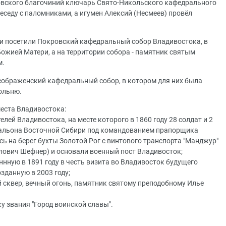
мовского благочиний ключарь Свято-Никольского кафедрального
еседу с паломниками, а игумен Алексий (Несмеев) провёл
ки посетили Покровский кафедральный собор Владивостока, в
ожией Матери, а на территории собора - памятник святым
м.
еображенский кафедральный собор, в котором для них была
ольню.
еста Владивостока:
елей Владивостока, на месте которого в 1860 году 28 солдат и 2
атальона Восточной Сибири под командованием прапорщика
 на берег бухты Золотой Рог с винтового транспорта "Манджур"
лович Шефнер) и основали военный пост Владивосток;
ннную в 1891 году в честь визита во Владивосток будущего
зданную в 2003 году;
й сквер, вечный огонь, памятник святому преподобному Илье
ку звания "Город воинской славы".