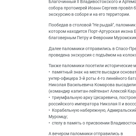
Благочинный II Владивостокского и Арте
собора протоиерей Иоанн Сергеев провёл б
экскурсию в соборе и на его территории.
Пообедав в столовой "Не рыдай", паломни
котором находится Порт-Артурская икона Б
благоверным Петру и Февронии Муромски
Далее паломники отправились в Спасо-Пр
проведена экскурсия с подъёмом на колок
Также паломники посетили исторические м
•⁠ ⁠памятный знак на месте высадки основат
унтер-офицера 3-й роты 4-го линейного б
Николая Васильевича Комарова высадились
(командир капитан-лейтенант Алексей Кар
•⁠ ⁠триумфальную арку Цесаревича, построе
российского императора Николая II и воссо
•⁠ ⁠Корабельную набережную, Адмиральски
Муромцу;
•⁠ ⁠стелу в память о присвоении Владивосто
А вечером паломники отправились в