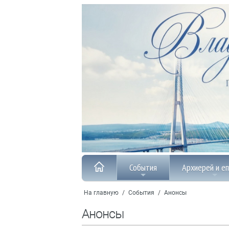
События
Архиерей и е
На главную
/
События
/
Анонсы
Анонсы