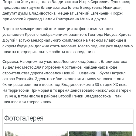
Петровна Хомутова; глава Владивостока Игорь Сергеевич Пушкарев;
председатель думы Владивостока Елена Валерьевна Новицкая;
депутат думы Владивостока, меценат Евгений Евгеньевич Корж;
приморский краевед Нелли Григорьевна Мизь и другие.
В центре мемориальной композиции на фоне темных плит
установлен Крест с изображением распятого Господа Иисуса Христа.
Другой частью мемориального комплекса на Лесном кладбище в
скором будущем должна стать часовня. Место под нее уже выделено,
начаты предварительные работы по возведению.
Справка
. На одном из участков Лесного кладбища г. Владивостока
выделено место для погребения останков, найденных в ходе
строительства дороги «поселок Новый – Седанка – бухта Патрокл –
остров Русский». Здесь погибли около пяти тысяч человек – они
были расстреляны в лесах под Владивостоком в 30-е годы XX века.
На территории Приморья в то время действовало несколько лагерей
ГУЛАГа, в том числе в районе Второй Речки Владивостока – так
называемая «пересылка».
Фотогалерея