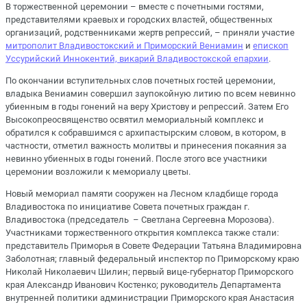
В торжественной церемонии – вместе с почетными гостями,
представителями краевых и городских властей, общественных
организаций, родственниками жертв репрессий, – приняли участие
митрополит Владивостокский и Приморский Вениамин
и
епископ
Уссурийский Иннокентий, викарий Владивостокской епархии
.
По окончании вступительных слов почетных гостей церемонии,
владыка Вениамин совершил заупокойную литию по всем невинно
убиенным в годы гонений на веру Христову и репрессий. Затем Его
Высокопреосвященство освятил мемориальный комплекс и
обратился к собравшимся с архипастырским словом, в котором, в
частности, отметил важность молитвы и принесения покаяния за
невинно убиенных в годы гонений. После этого все участники
церемонии возложили к мемориалу цветы.
Новый мемориал памяти сооружен на Лесном кладбище города
Владивостока по инициативе Совета почетных граждан г.
Владивостока (председатель – Светлана Сергеевна Морозова).
Участниками торжественного открытия комплекса также стали:
представитель Приморья в Совете Федерации Татьяна Владимировна
Заболотная; главный федеральный инспектор по Приморскому краю
Николай Николаевич Шилин; первый вице-губернатор Приморского
края Александр Иванович Костенко; руководитель Департамента
внутренней политики администрации Приморского края Анастасия