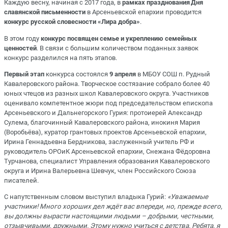
Каждую весну, начиная с 2017 года, в
рамках празднования Дня
славянской письменности
в Арсеньевской епархии проводится
конкурс русской словесности «Лира добра»
.
В этом году
конкурс посвящен семье и укреплению семейных
ценностей
. В связи с большим количеством поданных заявок
конкурс разделился на пять этапов.
Первый этап
конкурса состоялся
9 апреля
в МБОУ СОШ п. Рудный
Кавалеровского района. Творческое состязание собрало более 40
юных чтецов из разных школ Кавалеровского округа. Участников
оценивало компетентное жюри под председательством епископа
Арсеньевского и Дальнегорского Гурия: протоиерей Александр
Сулема, благочинный Кавалеровского района, инокиня Мария
(Воробьёва), куратор грантовых проектов Арсеньевской епархии,
Ирина Геннадьевна Бердникова, заслуженный учитель РФ и
руководитель ОРОиК Арсеньевской епархии, Снежана Фёдоровна
Турчанова, специалист Управления образования Кавалеровского
округа и Ирина Валерьевна Шевчук, член Российского Союза
писателей.
С напутственным словом выступил владыка Гурий:
«Уважаемые
участники! Много хороших дел ждёт вас впереди, но, прежде всего,
вы должны вырасти настоящими людьми – добрыми, честными,
отзывчивыми, дружными. Этому нужно учиться с детства. Ребята, я