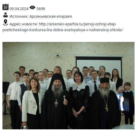
09.04.2024
5698
Источник:
Арсеньевская епархия
Адрес новости:
http://arseniev-eparhia.ru/pervyj-ochnyj-etap-
poeticheskogo-konkursa-lira-dobra-sostoyalsya-v-rudnenskoj-shkole/