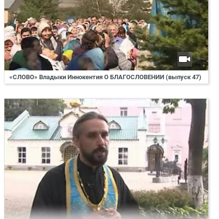
«СЛОВО» Владыки Иннокентия О БЛАГОСЛОВЕНИИ (выпуск 47)