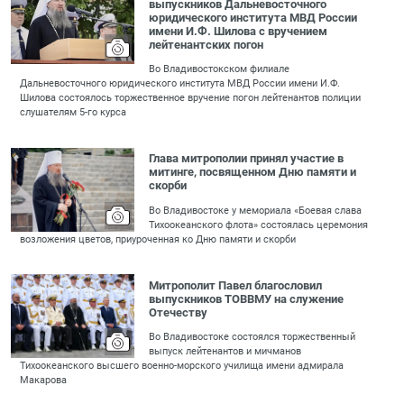
выпускников Дальневосточного
юридического института МВД России
имени И.Ф. Шилова с вручением
лейтенантских погон
Во Владивостокском филиале
Дальневосточного юридического института МВД России имени И.Ф.
Шилова состоялось торжественное вручение погон лейтенантов полиции
слушателям 5-го курса
Глава митрополии принял участие в
митинге, посвященном Дню памяти и
скорби
Во Владивостоке у мемориала «Боевая слава
Тихоокеанского флота» состоялась церемония
возложения цветов, приуроченная ко Дню памяти и скорби
Митрополит Павел благословил
выпускников ТОВВМУ на служение
Отечеству
Во Владивостоке состоялся торжественный
выпуск лейтенантов и мичманов
Тихоокеанского высшего военно-морского училища имени адмирала
Макарова