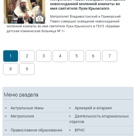
новосозданной моленной комнаты во
имя святителя Луки Крымского
Митрополит Владивостокский и Приморский
Павел совершил освящение новосозданной
моленной комнаты во имя святителя Луки Крымского в ГБУЗ «Краевая
детская клиническая больница № 1»
1
2
3
4
5
6
7
8
9
Меню раздела
Актуальные темы
Архиерей и епархия
Митрополия
Деятельность епархиальных
отделов
Православное образование
ВРНС