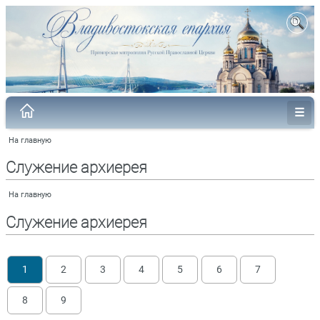
На главную
Служение архиерея
На главную
Служение архиерея
1
2
3
4
5
6
7
8
9