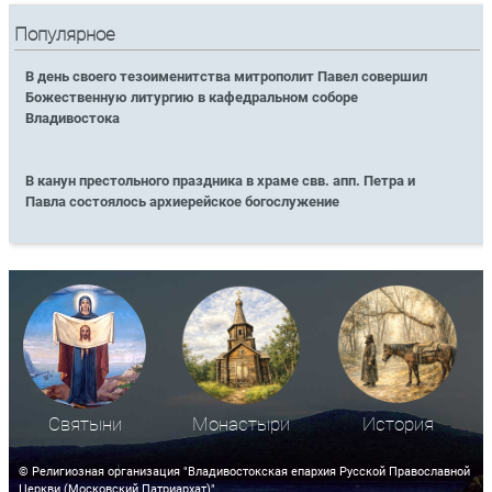
Популярное
В день своего тезоименитства митрополит Павел совершил
Божественную литургию в кафедральном соборе
Владивостока
В канун престольного праздника в храме свв. апп. Петра и
Павла состоялось архиерейское богослужение
Святыни
Монастыри
История
© Религиозная организация "Владивостокская епархия Русской Православной
Церкви (Московский Патриархат)"