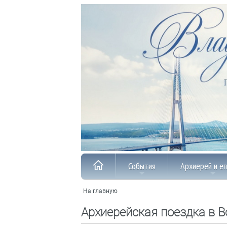
События
Архиерей и е
На главную
Архиерейская поездка в В