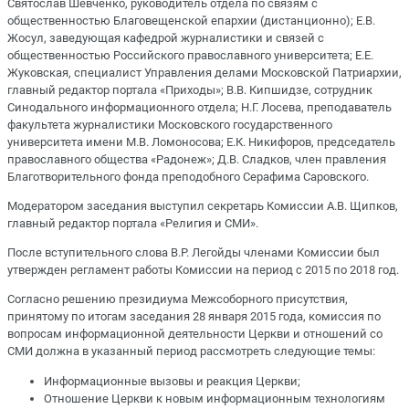
Святослав Шевченко, руководитель отдела по связям с
общественностью Благовещенской епархии (дистанционно); Е.В.
Жосул, заведующая кафедрой журналистики и связей с
общественностью Российского православного университета; Е.Е.
Жуковская, специалист Управления делами Московской Патриархии,
главный редактор портала «Приходы»; В.В. Кипшидзе, сотрудник
Синодального информационного отдела; Н.Г. Лосева, преподаватель
факультета журналистики Московского государственного
университета имени М.В. Ломоносова; Е.К. Никифоров, председатель
православного общества «Радонеж»; Д.В. Сладков, член правления
Благотворительного фонда преподобного Серафима Саровского.
Модератором заседания выступил секретарь Комиссии А.В. Щипков,
главный редактор портала «Религия и СМИ».
После вступительного слова В.Р. Легойды членами Комиссии был
утвержден регламент работы Комиссии на период с 2015 по 2018 год.
Согласно решению президиума Межсоборного присутствия,
принятому по итогам заседания 28 января 2015 года, комиссия по
вопросам информационной деятельности Церкви и отношений со
СМИ должна в указанный период рассмотреть следующие темы:
Информационные вызовы и реакция Церкви;
Отношение Церкви к новым информационным технологиям