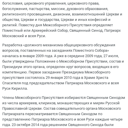
богословия, церковного управления, церковного права,
богослужения, пастырства, миссии, духовного образования,
религиозного просвещения, диаконии, взаимоотношений Церкви и
общества, Церкви и государства, Церкви и иных конфессий и
религий. Повестку дня Межсоборного Присутствия определяет
Поместный или Архиерейский Собор, Священный Синод, Патриарх
Московский и всея Руси.
Разработка «должного механизма общецерковного обсуждения
вопросов, поставленных на заседаниях Поместного Собора»
началась в январе 2009 года. А уже в середине 2009 года, 27 июля,
были утверждены Положение о Межсоборном Присутствии, состав и
Президиум этого органа, определен круг вопросов, входящих в его
компетенцию. Первое заседание Президиума Межсоборного
присутствия состоялось 29 января 2010 года в Храме Христа
Спасителя под председательством Патриарха Московского и всея
Руси Кирилла.
Члены Межсоборного Присутствия избираются Священным Синодом
из числа архиереев, клириков, монашествующих и мирян Русской
Православной Церкви. Состав совещательного органа Московского
Патриархата пересматривается Священным Синодом по
представлению Патриарха Московского и всея Руси каждые четыре
года. 23 октября 2014 года решением Священного Синода были