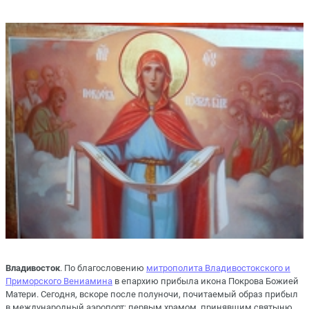
Владивосток
. По благословению
митрополита Владивостокского и
Приморского Вениамина
в епархию прибыла икона Покрова Божией
Матери. Сегодня, вскоре после полуночи, почитаемый образ прибыл
в международный аэропорт; первым храмом, принявшим святыню,