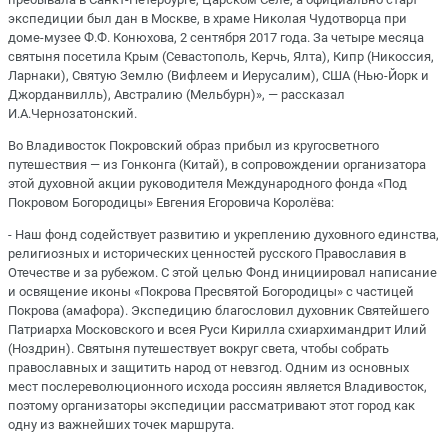
экспедиции был дан в Москве, в храме Николая Чудотворца при
доме-музее Ф.Ф. Конюхова, 2 сентября 2017 года. За четыре месяца
святыня посетила Крым (Севастополь, Керчь, Ялта), Кипр (Никоссия,
Ларнаки), Святую Землю (Вифлеем и Иерусалим), США (Нью-Йорк и
Джорданвилль), Австралию (Мельбурн)», — рассказал
И.А.Чернозатонский.
Во Владивосток Покровский образ прибыл из кругосветного
путешествия — из Гонконга (Китай), в сопровождении организатора
этой духовной акции руководителя Международного фонда «Под
Покровом Богородицы» Евгения Егоровича Королёва:
- Наш фонд содействует развитию и укреплению духовного единства,
религиозных и исторических ценностей русского Православия в
Отечестве и за рубежом. С этой целью Фонд инициировал написание
и освящение иконы «Покрова Пресвятой Богородицы» с частицей
Покрова (амафора). Экспедицию благословил духовник Святейшего
Патриарха Московского и всея Руси Кирилла схиархимандрит Илий
(Ноздрин). Святыня путешествует вокруг света, чтобы собрать
православных и защитить народ от невзгод. Одним из основных
мест послереволюционного исхода россиян является Владивосток,
поэтому организаторы экспедиции рассматривают этот город как
одну из важнейших точек маршрута.