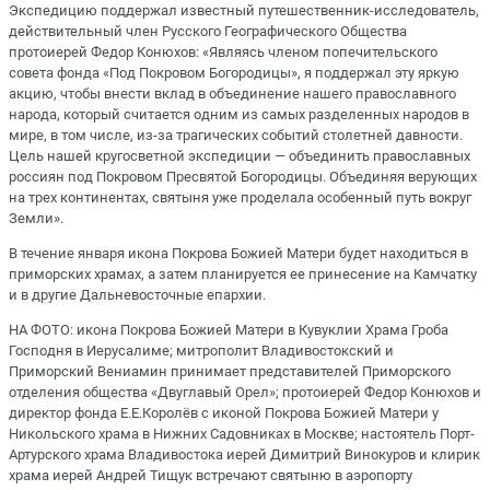
Экспедицию поддержал известный путешественник-исследователь,
действительный член Русского Географического Общества
протоиерей Федор Конюхов: «Являясь членом попечительского
совета фонда «Под Покровом Богородицы», я поддержал эту яркую
акцию, чтобы внести вклад в объединение нашего православного
народа, который считается одним из самых разделенных народов в
мире, в том числе, из-за трагических событий столетней давности.
Цель нашей кругосветной экспедиции — объединить православных
россиян под Покровом Пресвятой Богородицы. Объединяя верующих
на трех континентах, святыня уже проделала особенный путь вокруг
Земли».
В течение января икона Покрова Божией Матери будет находиться в
приморских храмах, а затем планируется ее принесение на Камчатку
и в другие Дальневосточные епархии.
НА ФОТО: икона Покрова Божией Матери в Кувуклии Храма Гроба
Господня в Иерусалиме; митрополит Владивостокский и
Приморский Вениамин принимает представителей Приморского
отделения общества «Двуглавый Орел»; протоиерей Федор Конюхов и
директор фонда Е.Е.Королёв с иконой Покрова Божией Матери у
Никольского храма в Нижних Садовниках в Москве; настоятель Порт-
Артурского храма Владивостока иерей Димитрий Винокуров и клирик
храма иерей Андрей Тищук встречают святыню в аэропорту