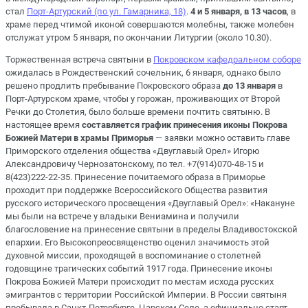
стал
Порт-Артурский (по ул. Гамарника, 18)
.
4 и 5 января, в 13 часов
, в
храме перед чтимой иконой совершаются молебны, также молебен
отслужат утром 5 января, по окончании Литургии (около 10.30).
Торжественная встреча святыни в
Покровском кафедральном соборе
ожидалась в Рождественский сочельник, 6 января, однако было
решено продлить пребывание Покровского образа
до 13 января
в
Порт-Артурском храме, чтобы у горожан, проживающих от Второй
Речки до Столетия, было больше времени почтить святыню. В
настоящее время
составляется график принесения
иконы Покрова
Божией Матери в храмы Приморья
— заявки можно оставить главе
Приморского отделения общества «Двуглавый Орел» Игорю
Александровичу Чернозатонскому, по тел. +7(914)070-48-15 и
8(423)222-22-35. Принесение почитаемого образа в Приморье
проходит при поддержке Всероссийского Общества развития
русского исторического просвещения «Двуглавый Орел»: «Накануне
мы были на встрече у владыки Вениамина и получили
благословение на принесение святыни в пределы Владивостокской
епархии. Его Высокопреосвященство оценил значимость этой
духовной миссии, проходящей в воспоминание о столетней
годовщине трагических событий 1917 года. Принесение иконы
Покрова Божией Матери происходит по местам исхода русских
эмигрантов с территории Российской Империи. В России святыня
пребывала в Санкт-Петербурге, Царском Селе, а официально старт