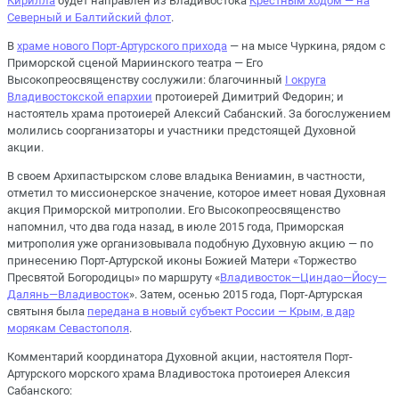
Кирилла
будет направлен из Владивостока
Крестным ходом — на
Северный и Балтийский флот
.
В
храме нового Порт-Артурского прихода
— на мысе Чуркина, рядом с
Приморской сценой Мариинского театра — Его
Высокопреосвященству сослужили: благочинный
I округа
Владивостокской епархии
протоиерей Димитрий Федорин; и
настоятель храма протоиерей Алексий Сабанский. За богослужением
молились соорганизаторы и участники предстоящей Духовной
акции.
В своем Архипастырском слове владыка Вениамин, в частности,
отметил то миссионерское значение, которое имеет новая Духовная
акция Приморской митрополии. Его Высокопреосвященство
напомнил, что два года назад, в июле 2015 года, Приморская
митрополия уже организовывала подобную Духовную акцию — по
принесению Порт-Артурской иконы Божией Матери «Торжество
Пресвятой Богородицы» по маршруту «
Владивосток—Циндао—Йосу—
Далянь—Владивосток
». Затем, осенью 2015 года, Порт-Артурская
святыня была
передана в новый субъект России — Крым, в дар
морякам Севастополя
.
Комментарий координатора Духовной акции, настоятеля Порт-
Артурского морского храма Владивостока протоиерея Алексия
Сабанского: